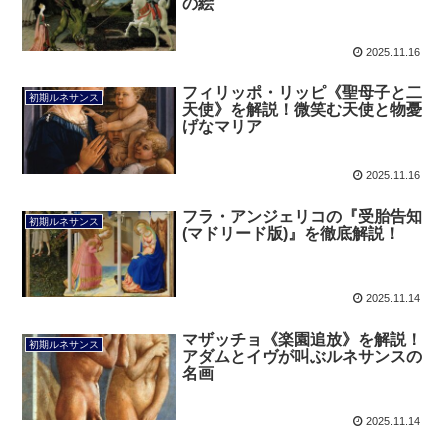
の絵
2025.11.16
フィリッポ・リッピ《聖母子と二
初期ルネサンス
天使》を解説！微笑む天使と物憂
げなマリア
2025.11.16
フラ・アンジェリコの『受胎告知
初期ルネサンス
(マドリード版)』を徹底解説！
2025.11.14
マザッチョ《楽園追放》を解説！
初期ルネサンス
アダムとイヴが叫ぶルネサンスの
名画
2025.11.14