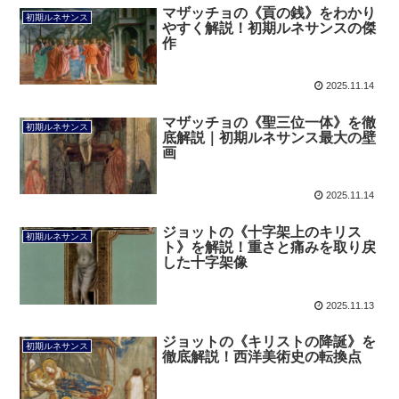
マザッチョの《貢の銭》をわかり
初期ルネサンス
やすく解説！初期ルネサンスの傑
作
2025.11.14
マザッチョの《聖三位一体》を徹
初期ルネサンス
底解説｜初期ルネサンス最大の壁
画
2025.11.14
ジョットの《十字架上のキリス
初期ルネサンス
ト》を解説！重さと痛みを取り戻
した十字架像
2025.11.13
ジョットの《キリストの降誕》を
初期ルネサンス
徹底解説！西洋美術史の転換点