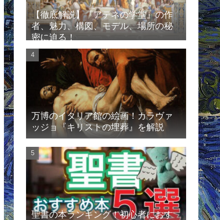
【徹底解説】『アテネの学堂』の作
者、魅力、構図、モデル、場所の秘
密に迫る！
万博のイタリア館の絵画！カラヴァ
ッジョ『キリストの埋葬』を解説
聖書の本ランキング！初心者におす