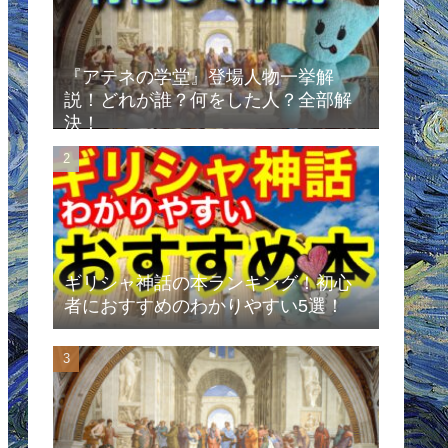
『アテネの学堂』登場人物一挙解
説！どれが誰？何をした人？全部解
決！
ギリシャ神話の本ランキング！初心
者におすすめのわかりやすい5選！