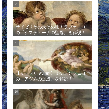
サイゼリヤの天使の絵！ラファエロ
の『システィーナの聖母』を解説！
【サイゼリヤの絵】ミケランジェロ
の『アダムの創造』を解説！