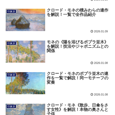
クロード・モネの積みわらの連作
印象派
を解説！一覧で全作品紹介
2026.01.09
モネの《陽を浴びるポプラ並木》
印象派
を解説！技法やジャポニズムとの
関係
2026.01.08
クロード・モネのポプラ並木の連
印象派
作を一覧で解説！同一モチーフの
変奏
2026.01.08
クロード・モネ《散歩、日傘をさ
印象派
す女性》を解説！本物の奥さんと
子供