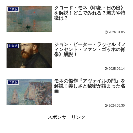
クロード・モネ《印象・日の出》
印象派
を解説！どこでみれる？魅力や特
徴は？
2026.01.05
ジョン・ピーター・ラッセル《フ
印象派
ィンセント・ファン・ゴッホの肖
像》解説！
2025.09.14
モネの傑作『アヴァイルの門』を
印象派
解説！美しさと秘密が詰まった名
画
2024.03.30
スポンサーリンク