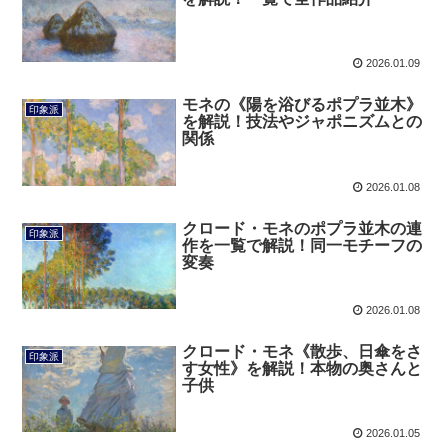
2026.01.09
モネの《陽を浴びるポプラ並木》
印象派
を解説！技法やジャポニズムとの
関係
2026.01.08
クロード・モネのポプラ並木の連
印象派
作を一覧で解説！同一モチーフの
変奏
2026.01.08
クロード・モネ《散歩、日傘をさ
印象派
す女性》を解説！本物の奥さんと
子供
2026.01.05