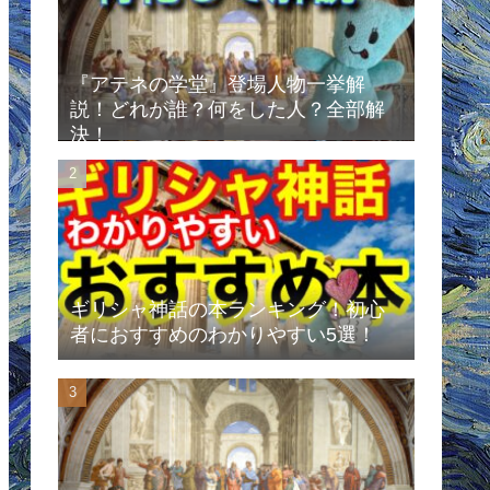
『アテネの学堂』登場人物一挙解
説！どれが誰？何をした人？全部解
決！
ギリシャ神話の本ランキング！初心
者におすすめのわかりやすい5選！