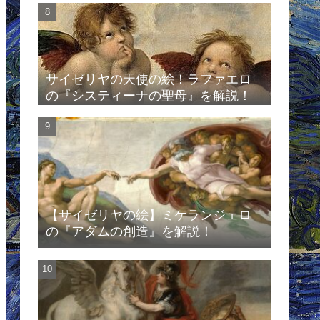
サイゼリヤの天使の絵！ラファエロ
の『システィーナの聖母』を解説！
【サイゼリヤの絵】ミケランジェロ
の『アダムの創造』を解説！