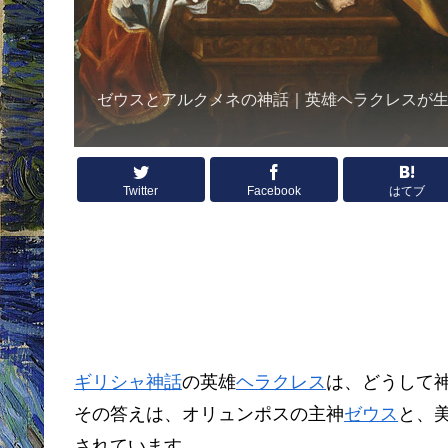
ゼウスとアルクメネの神話｜英雄ヘラクレスが
Twitter
Facebook
はてブ
ギリシャ神話
の英雄
ヘラクレス
は、どうして
その答えは、オリュンポスの主神
ゼウス
と、
されています。