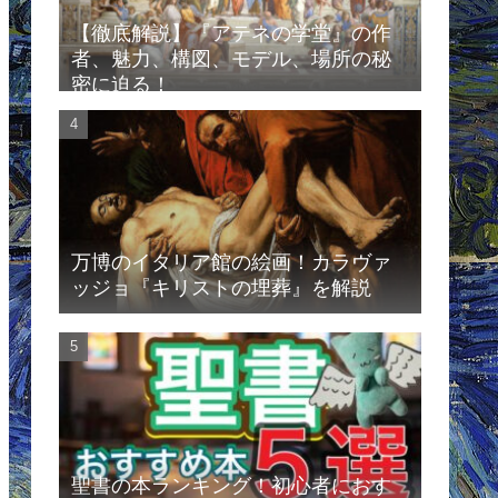
【徹底解説】『アテネの学堂』の作
者、魅力、構図、モデル、場所の秘
密に迫る！
万博のイタリア館の絵画！カラヴァ
ッジョ『キリストの埋葬』を解説
聖書の本ランキング！初心者におす