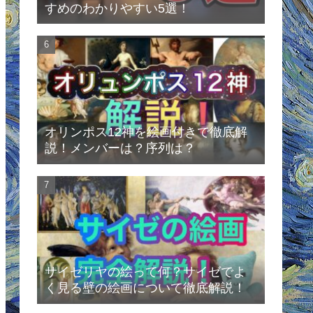
すめのわかりやすい5選！
オリンポス12神を絵画付きで徹底解
説！メンバーは？序列は？
サイゼリヤの絵って何？サイゼでよ
く見る壁の絵画について徹底解説！