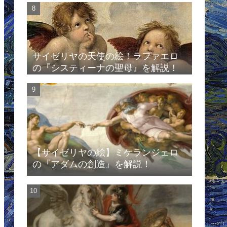
サイゼリヤの天使の絵！ラファエロ
の『システィーナの聖母』を解説！
【サイゼリヤの絵】ミケランジェロ
の『アダムの創造』を解説！