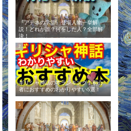
『アテネの学堂』登場人物一挙解
説！どれが誰？何をした人？全部解
決！
ギリシャ神話の本ランキング！初心
者におすすめのわかりやすい5選！