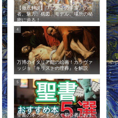
【徹底解説】『アテネの学堂』の作
者、魅力、構図、モデル、場所の秘
密に迫る！
万博のイタリア館の絵画！カラヴァ
ッジョ『キリストの埋葬』を解説
聖書の本ランキング！初心者におす