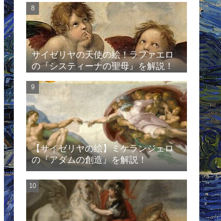
サイゼリヤの天使の絵！ラファエロ
の『システィーナの聖母』を解説！
【サイゼリヤの絵】ミケランジェロ
の『アダムの創造』を解説！