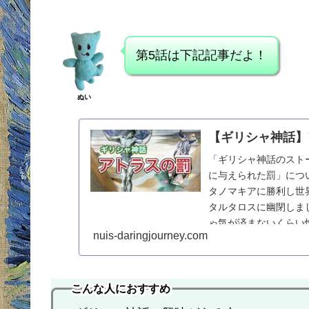
第5話は下記記事だよ！
ぬい
【ギリシャ神話】
「ギリシャ神話のスト
に与えられた罰」につ
タノマキアに勝利し世
タルタロスに幽閉しま
ゃ気が済まないくらい
nuis-daringjourney.com
こんな人におすすめ