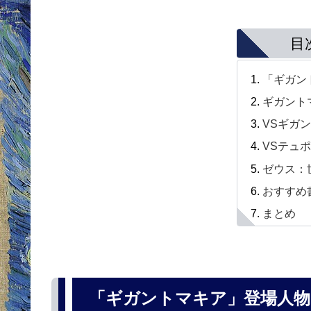
目
「ギガン
ギガント
VSギガ
VSテュ
ゼウス：
おすすめ
まとめ
「ギガントマキア」登場人物