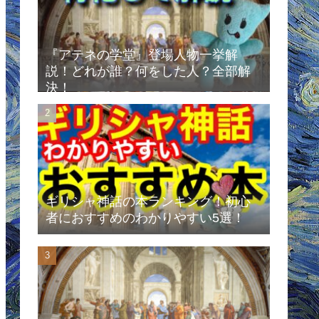
『アテネの学堂』登場人物一挙解
説！どれが誰？何をした人？全部解
決！
ギリシャ神話の本ランキング！初心
者におすすめのわかりやすい5選！