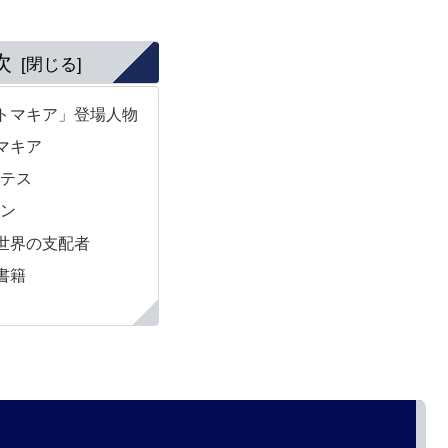
次
トマキア」登場人物
マキア
ンテス
ポン
世界の支配者
書籍