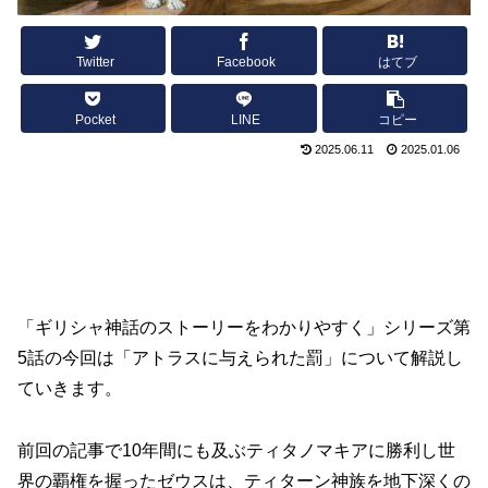
Twitter
Facebook
はてブ
Pocket
LINE
コピー
2025.06.11
2025.01.06
「ギリシャ神話のストーリーをわかりやすく」シリーズ第
5話の今回は「アトラスに与えられた罰」について解説し
ていきます。
前回の記事で10年間にも及ぶティタノマキアに勝利し世
界の覇権を握ったゼウスは、ティターン神族を地下深くの