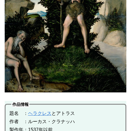
作品情報
題名 ：
ヘラクレス
とアトラス
作者 ：ルーカス・クラナッハ
製作年：1537年以前