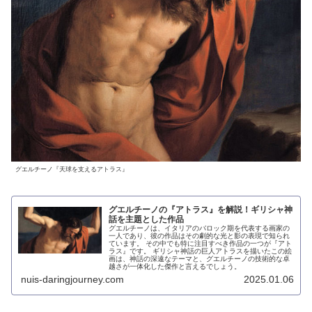
グエルチーノ『天球を支えるアトラス』
グエルチーノの『アトラス』を解説！ギリシャ神
話を主題とした作品
グエルチーノは、イタリアのバロック期を代表する画家の
一人であり、彼の作品はその劇的な光と影の表現で知られ
ています。 その中でも特に注目すべき作品の一つが『アト
ラス』です。 ギリシャ神話の巨人アトラスを描いたこの絵
画は、神話の深遠なテーマと、グエルチーノの技術的な卓
越さが一体化した傑作と言えるでしょう。
nuis-daringjourney.com
2025.01.06