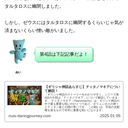
タルタロスに幽閉しました。
しかし、ゼウスにはタルタロスに幽閉するくらいじゃ気が
済まないくらい憎い敵がいました。
第4話は下記記事だよ！
ぬい
【ギリシャ神話あらすじ】ティタノマキアについ
て解説！
「ギリシャ神話のストーリーをわかりやすく」シリーズ第
4話の今回は「ティタノマキア」について解説していきま
す。 ティタノマキア（Titanomachy）は、ギリシャ神話の
中で最も重要な戦いのひとつであり、オリュンポスの神々
とティタン族との間の争いです。 この戦いは、宇宙の支配
権を巡るもので非常に重要な戦いになります。
nuis-daringjourney.com
2025.01.05