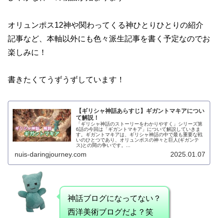
オリュンポス12神や関わってくる神ひとりひとりの紹介
記事など、本軸以外にも色々派生記事を書く予定なのでお
楽しみに！
書きたくてうずうずしています！
【ギリシャ神話あらすじ】ギガントマキアについ
て解説！
「ギリシャ神話のストーリーをわかりやすく」シリーズ第
6話の今回は「ギガントマキア」について解説していきま
す。ギガントマキアは、ギリシャ神話の中で最も重要な戦
いのひとつであり、オリュンポスの神々と巨人(ギガンテ
ス)との間の争いです。...
nuis-daringjourney.com
2025.01.07
神話ブログになってない？
西洋美術ブログだよ？笑