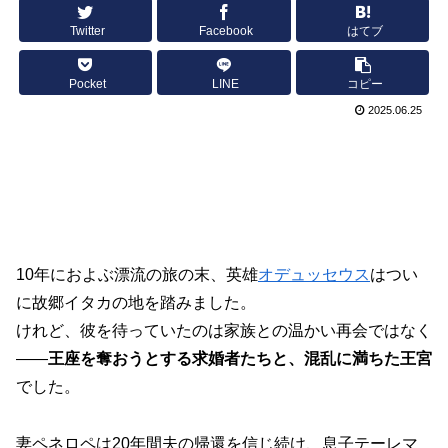
Twitter
Facebook
はてブ
Pocket
LINE
コピー
2025.06.25
10年におよぶ漂流の旅の末、英雄
オデュッセウス
はつい
に故郷イタカの地を踏みました。
けれど、彼を待っていたのは家族との温かい再会ではなく
――
王座を奪おうとする求婚者たちと、混乱に満ちた王宮
でした。
妻ペネロペは20年間夫の帰還を信じ続け、息子テーレマ