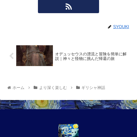
SYOUKI
オデュッセウスの漂流と冒険を簡単に解
説｜神々と怪物に挑んだ帰還の旅
ホーム
より深く楽しむ
ギリシャ神話