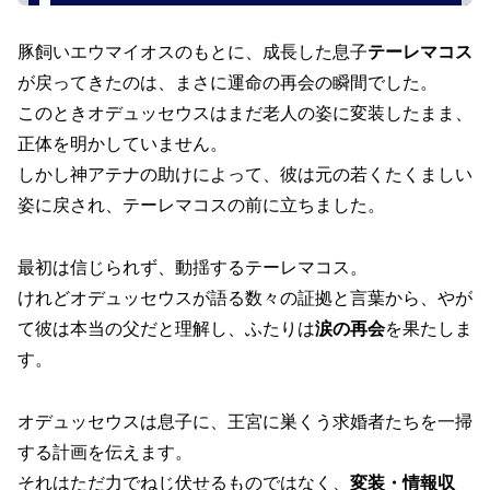
豚飼いエウマイオスのもとに、成長した息子
テーレマコス
が戻ってきたのは、まさに運命の再会の瞬間でした。
このときオデュッセウスはまだ老人の姿に変装したまま、
正体を明かしていません。
しかし神アテナの助けによって、彼は元の若くたくましい
姿に戻され、テーレマコスの前に立ちました。
最初は信じられず、動揺するテーレマコス。
けれどオデュッセウスが語る数々の証拠と言葉から、やが
て彼は本当の父だと理解し、ふたりは
涙の再会
を果たしま
す。
オデュッセウスは息子に、王宮に巣くう求婚者たちを一掃
する計画を伝えます。
それはただ力でねじ伏せるものではなく、
変装・情報収