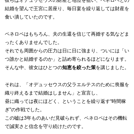
彼らはオデュッセウスの財産と地位を狙い、ペネロペとの
結婚を望んで王宮に居座り、毎日宴を繰り返しては財産を
食い潰していたのです。
ペネロペはもちろん、夫の生還を信じて再婚する気などま
ったくありませんでした。
それでも周囲からの圧力は日に日に強まり、ついには「い
つ誰かと結婚するのか」と詰め寄られるほどになります。
そんな中、彼女はひとつの
知恵を絞った策
を講じました。
それは、「オデュッセウスの父ラエルテスのために喪服を
織り終えるまで結婚はしません」と宣言し、
昼に織っては夜にほどく、ということを繰り返す“時間稼
ぎ”の作戦でした。
この嘘は3年ものあいだ見破られず、ペネロペはその機転
で誠実さと信念を守り続けたのです。