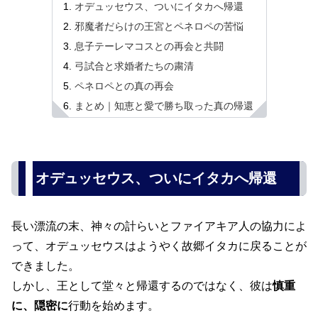
オデュッセウス、ついにイタカへ帰還
邪魔者だらけの王宮とペネロペの苦悩
息子テーレマコスとの再会と共闘
弓試合と求婚者たちの粛清
ペネロペとの真の再会
まとめ｜知恵と愛で勝ち取った真の帰還
オデュッセウス、ついにイタカへ帰還
長い漂流の末、神々の計らいとファイアキア人の協力によ
って、オデュッセウスはようやく故郷イタカに戻ることが
できました。
しかし、王として堂々と帰還するのではなく、彼は
慎重
に、隠密に
行動を始めます。