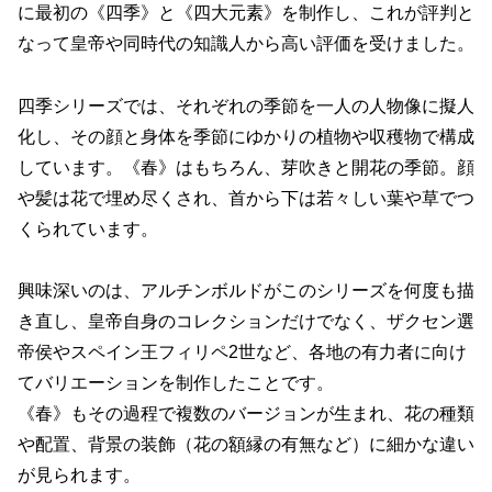
に最初の《四季》と《四大元素》を制作し、これが評判と
なって皇帝や同時代の知識人から高い評価を受けました。
四季シリーズでは、それぞれの季節を一人の人物像に擬人
化し、その顔と身体を季節にゆかりの植物や収穫物で構成
しています。《春》はもちろん、芽吹きと開花の季節。顔
や髪は花で埋め尽くされ、首から下は若々しい葉や草でつ
くられています。
興味深いのは、アルチンボルドがこのシリーズを何度も描
き直し、皇帝自身のコレクションだけでなく、ザクセン選
帝侯やスペイン王フィリペ2世など、各地の有力者に向け
てバリエーションを制作したことです。
《春》もその過程で複数のバージョンが生まれ、花の種類
や配置、背景の装飾（花の額縁の有無など）に細かな違い
が見られます。