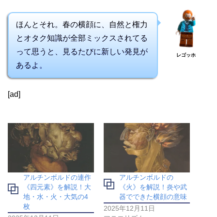
ほんとそれ。春の横顔に、自然と権力
とオタク知識が全部ミックスされてる
って思うと、見るたびに新しい発見が
レゴッホ
あるよ。
[ad]
アルチンボルドの連作
アルチンボルドの
《四元素》を解説！大
《火》を解説！炎や武
地・水・火・大気の4
器でできた横顔の意味
枚
2025年12月11日