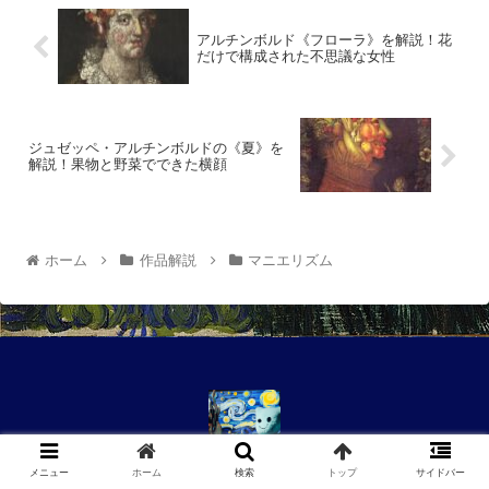
アルチンボルド《フローラ》を解説！花
だけで構成された不思議な女性
ジュゼッペ・アルチンボルドの《夏》を
解説！果物と野菜でできた横顔
ホーム
作品解説
マニエリズム
お問い合わせ
運営者情報
メニュー
ホーム
検索
トップ
サイドバー