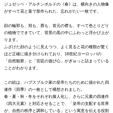
ジュゼッペ・アルチンボルドの《春》は、横向きの人物像
がすべて花と葉で形作られた、忘れがたい一枚です。
顔の輪郭も、頬も、唇も、首元の襟も、すべて色とりどり
の植物でできていて、背景の黒の中にふわっと浮かび上が
ります。
ふざけた顔のように見えつつ、よく見ると花の種類が驚く
ほど正確に描き分けられており、16世紀ヨーロッパの
「自然観察」と「宮廷の遊び心」がぎゅっと詰まっている
ことがわかります。
この絵は、ハプスブルク家の皇帝たちのために描かれた四
連作《四季》の一枚として構想されました。
春・夏・秋・冬をそれぞれ擬人化し、さらに元素の四連作
《四大元素》と対応させることで、「皇帝の支配する世界
が、自然の秩序と調和している」という寓意を伝える役割