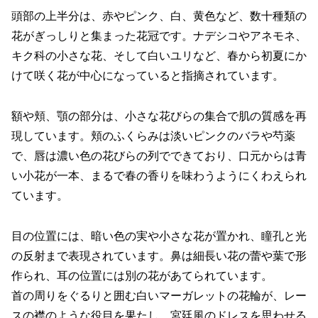
頭部の上半分は、赤やピンク、白、黄色など、数十種類の
花がぎっしりと集まった花冠です。ナデシコやアネモネ、
キク科の小さな花、そして白いユリなど、春から初夏にか
けて咲く花が中心になっていると指摘されています。
額や頬、顎の部分は、小さな花びらの集合で肌の質感を再
現しています。頬のふくらみは淡いピンクのバラや芍薬
で、唇は濃い色の花びらの列でできており、口元からは青
い小花が一本、まるで春の香りを味わうようにくわえられ
ています。
目の位置には、暗い色の実や小さな花が置かれ、瞳孔と光
の反射まで表現されています。鼻は細長い花の蕾や葉で形
作られ、耳の位置には別の花があてられています。
首の周りをぐるりと囲む白いマーガレットの花輪が、レー
スの襟のような役目を果たし、宮廷風のドレスを思わせる