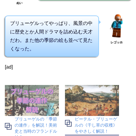
ぬい
ブリューゲルってやっぱり、風景の中
に歴史とか人間ドラマを詰め込む天才
だわ。また他の季節の絵も並べて見た
レゴッホ
くなった。
[ad]
ブリューゲルの「季節
ピーテル・ブリューゲ
の連作」を解説！美術
ルの《干し草の収穫》
史と当時のフランドル
をやさしく解説！