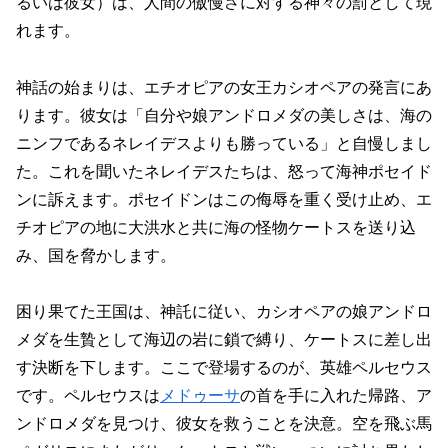
るいは彼女）は、人間の傲慢さに対する神々の罰として現
れます。
神話の始まりは、エチオピアの女王カシオペアの発言にあ
ります。彼女は「自分や娘アンドロメダの美しさは、海の
ニンフであるネレイデスよりも勝っている」と自慢しまし
た。これを聞いたネレイデスたちは、怒って海神ポセイド
ンに訴えます。ポセイドンはこの侮辱を重く受け止め、エ
チオピアの地に大洪水と共に海の怪物ケートスを送り込
み、国を脅かします。
困り果てた王国は、神託に従い、カシオペアの娘アンドロ
メダを生贄として海辺の岩に鎖で縛り、ケートスに差し出
す決断を下します。ここで登場するのが、英雄ペルセウス
です。ペルセウスは
メドゥーサ
の首を手に入れた帰路、ア
ンドロメダを見つけ、彼女を救うことを決意。空を飛ぶ馬