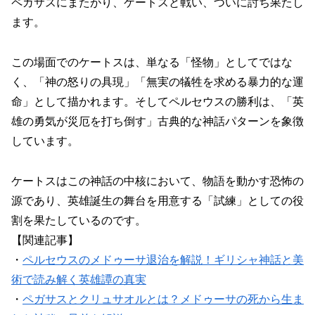
ペガサスにまたがり、ケートスと戦い、ついに討ち果たし
ます。
この場面でのケートスは、単なる「怪物」としてではな
く、「神の怒りの具現」「無実の犠牲を求める暴力的な運
命」として描かれます。そしてペルセウスの勝利は、「英
雄の勇気が災厄を打ち倒す」古典的な神話パターンを象徴
しています。
ケートスはこの神話の中核において、物語を動かす恐怖の
源であり、英雄誕生の舞台を用意する「試練」としての役
割を果たしているのです。
【関連記事】
・
ペルセウスのメドゥーサ退治を解説！ギリシャ神話と美
術で読み解く英雄譚の真実
・
ペガサスとクリュサオルとは？メドゥーサの死から生ま