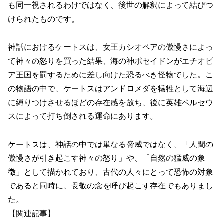
も同一視されるわけではなく、後世の解釈によって結びつ
けられたものです。
神話におけるケートスは、女王カシオペアの傲慢さによっ
て神々の怒りを買った結果、海の神ポセイドンがエチオピ
ア王国を罰するために差し向けた恐るべき怪物でした。こ
の物語の中で、ケートスはアンドロメダを犠牲として海辺
に縛りつけさせるほどの存在感を放ち、後に英雄ペルセウ
スによって打ち倒される運命にあります。
ケートスは、神話の中では単なる脅威ではなく、「人間の
傲慢さが引き起こす神々の怒り」や、「自然の猛威の象
徴」として描かれており、古代の人々にとって恐怖の対象
であると同時に、畏敬の念を呼び起こす存在でもありまし
た。
【関連記事】