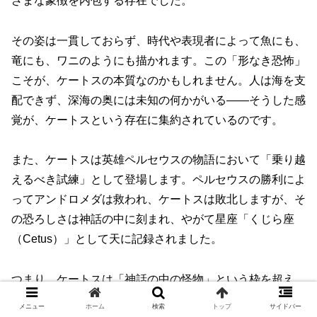
ざまな象徴を内包する存在でした。
その姿は一貫しておらず、時代や表現者によって魚にも、
竜にも、ワニのようにも描かれます。この「形なき恐怖」
こそが、ケートスの本質なのかもしれません。人は海を支
配できず、深海の奥には未知の何かがいる――そうした感
覚が、ケートスという存在に集約されているのです。
また、ケートスは英雄ペルセウスの物語において「乗り越
えるべき試練」として登場します。ペルセウスの勝利によ
ってアンドロメダは救われ、ケートスは敗北しますが、そ
の恐ろしさは神話の中に刻まれ、やがて星座「くじら座
（Cetus）」として天に記録されました。
つまり、ケートスは「神話の中の怪物」という枠を超え、
人間の想像力・畏怖・自然観を映し出す鏡のような存在だ
メニュー
ホーム
検索
トップ
サイドバー