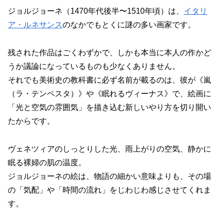
ジョルジョーネ（1470年代後半〜1510年頃）は、
イタリ
ア・ルネサンス
のなかでもとくに謎の多い画家です。
残された作品はごくわずかで、しかも本当に本人の作かど
うか議論になっているものも少なくありません。
それでも美術史の教科書に必ず名前が載るのは、彼が《嵐
（ラ・テンペスタ）》や《眠れるヴィーナス》で、絵画に
「光と空気の雰囲気」を描き込む新しいやり方を切り開い
たからです。
ヴェネツィアのしっとりした光、雨上がりの空気、静かに
眠る裸婦の肌の温度。
ジョルジョーネの絵は、物語の細かい意味よりも、その場
の「気配」や「時間の流れ」をじわじわ感じさせてくれま
す。