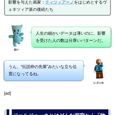
影響を与えた画家：
ティツィアーノ
をはじめとするヴ
ェネツィア派の後続たち
人生の細かいデータは薄いのに、影響
を受けた人の数は分厚いパターンだ。
ぬい
うん、“伝説枠の先輩”みたいな立ち位
置になってるね。
レゴッホ
[ad]