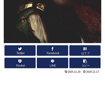
Twitter
Facebook
はてブ
Pocket
LINE
コピー
2025.11.19
2025.11.17