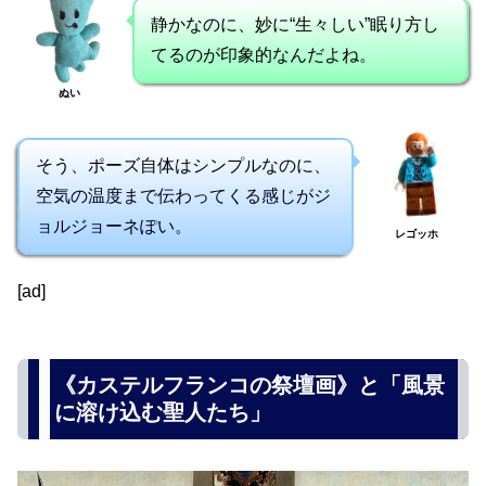
静かなのに、妙に“生々しい”眠り方し
てるのが印象的なんだよね。
ぬい
そう、ポーズ自体はシンプルなのに、
空気の温度まで伝わってくる感じがジ
ョルジョーネぽい。
レゴッホ
[ad]
《カステルフランコの祭壇画》と「風景
に溶け込む聖人たち」