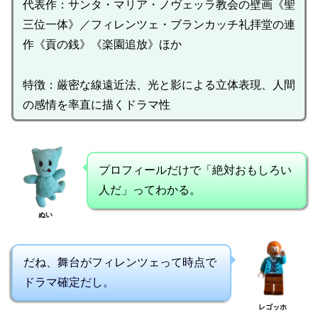
代表作：サンタ・マリア・ノヴェッラ教会の壁画《聖
三位一体》／フィレンツェ・ブランカッチ礼拝堂の連
作《貢の銭》《楽園追放》ほか
特徴：厳密な線遠近法、光と影による立体表現、人間
の感情を率直に描くドラマ性
プロフィールだけで「絶対おもしろい
人だ」ってわかる。
ぬい
だね、舞台がフィレンツェって時点で
ドラマ確定だし。
レゴッホ