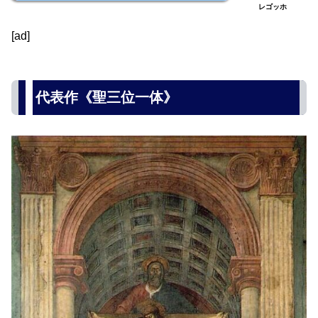
レゴッホ
[ad]
代表作《聖三位一体》