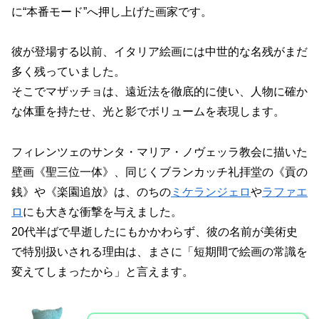
に“本番モード”へ押し上げた画家です。
彼が登場する以前、イタリア絵画には中世的な名残がまだ
多く残っていました。
そこでマザッチョは、遠近法を徹底的に使い、人物に確か
な体重を持たせ、光と影でボリュームを表現します。
フィレンツェのサンタ・マリア・ノヴェッラ教会に描いた
壁画《聖三位一体》、同じくブランカッチ礼拝堂の《貢の
銭》や《楽園追放》は、のちの
ミケランジェロ
や
ラファエ
ロ
にも大きな衝撃を与えました。
20代半ばで早逝したにもかかわらず、彼の名前が美術史
で特別扱いされる理由は、まさに「短期間で絵画の常識を
変えてしまったから」と言えます。