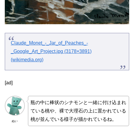
Claude_Monet_-_Jar_of_Peaches_-
_Google_Art_Project.jpg (3178×3891)
(wikimedia.org)
[ad]
瓶の中に棒状のシナモンと一緒に付け込まれ
ている桃や、裸で大理石の上に置かれている
桃が並んでいる様子が描かれているね。
ぬい