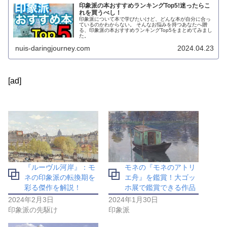
印象派の本おすすめランキングTop5!迷ったらこ
れを買うべし！
印象派について本で学びたいけど、どんな本が自分に合っ
ているのかわからない。 そんなお悩みを持つあなたへ贈
る、印象派の本おすすめランキングTop5をまとめてみまし
た。
nuis-daringjourney.com
2024.04.23
[ad]
『ルーヴル河岸』：モ
モネの『モネのアトリ
ネの印象派の転換期を
エ舟』を鑑賞！大ゴッ
彩る傑作を解説！
ホ展で鑑賞できる作品
2024年2月3日
2024年1月30日
印象派の先駆け
印象派