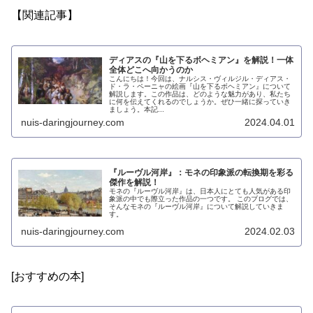
【関連記事】
ディアスの『山を下るボヘミアン』を解説！一体
全体どこへ向かうのか
こんにちは！今回は、ナルシス・ヴィルジル・ディアス・
ド・ラ・ペーニャの絵画『山を下るボヘミアン』について
解説します。この作品は、どのような魅力があり、私たち
に何を伝えてくれるのでしょうか。ぜひ一緒に探っていき
ましょう。本記...
nuis-daringjourney.com
2024.04.01
『ルーヴル河岸』：モネの印象派の転換期を彩る
傑作を解説！
モネの『ルーヴル河岸』は、日本人にとても人気がある印
象派の中でも際立った作品の一つです。 このブログでは、
そんなモネの『ルーヴル河岸』について解説していきま
す。
nuis-daringjourney.com
2024.02.03
[おすすめの本]