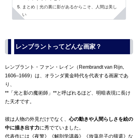
まとめ｜光の裏に影があるからこそ、人間は美し
い
レンブラントってどんな画家？
レンブラント・ファン・レイン（Rembrandt van Rijn,
1606–1669）は、オランダ黄金時代を代表する画家であ
り、
**「光と影の魔術師」**と呼ばれるほど、明暗表現に長け
た天才です。
彼は人物の外見だけでなく、
心の動きや人間らしさを絵の
中に描き出す力
に秀でていました。
代表作には《夜警》《解剖学講義》《放蕩息子の帰還》な