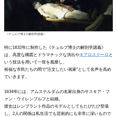
《テュルプ博士の解剖学講義》
特に1632年に制作した《テュルプ博士の解剖学講義》
は、高度な構図とドラマチックな演出や
キアロスクーロ
と
いう技法を用いて一世を風靡し、
裕福な市民たちの間で“注文したい画家”として名声を高め
ていきます。
1634年には、アムステルダムの名家出身のサスキア・フ
ァン・ウイレンブルフと結婚。
彼女はレンブラント作品のモデルとしてもたびたび登場
し、2人の関係は私生活でも芸術的にも非常に深いもので