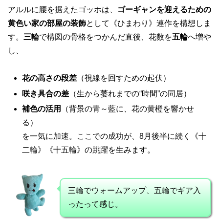
アルルに腰を据えたゴッホは、
ゴーギャンを迎えるための
黄色い家の部屋の装飾
として《ひまわり》連作を構想しま
す。
三輪
で構図の骨格をつかんだ直後、花数を
五輪
へ増や
し、
花の高さの段差
（視線を回すための起伏）
咲き具合の差
（生から萎れまでの“時間”の同居）
補色の活用
（背景の青～藍に、花の黄橙を響かせ
る）
を一気に加速。ここでの成功が、8月後半に続く《十
二輪》《十五輪》の跳躍を生みます。
三輪でウォームアップ、五輪でギア入
ったって感じ。