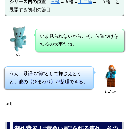
シリーズ内の位置
：
三輪
→五輪→
十二輪
→十五輪…と
展開する初期の節目
いま見られないからこそ、位置づけを
知るの大事だね。
ぬい
うん、系譜の“節”として押さえとく
と、他の《ひまわり》が整理できる。
レゴッホ
[ad]
制作背景｜“黄色い家”を飾る連作、その