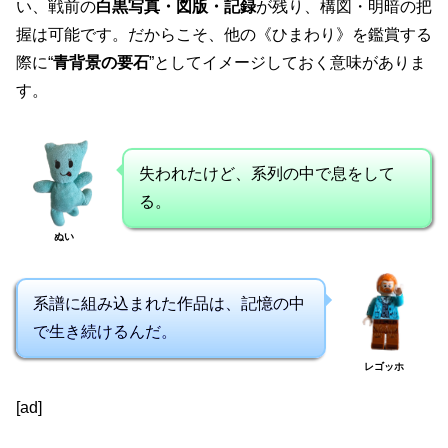
い、戦前の
白黒写真・図版・記録
が残り、構図・明暗の把
握は可能です。だからこそ、他の《ひまわり》を鑑賞する
際に“
青背景の要石
”としてイメージしておく意味がありま
す。
失われたけど、系列の中で息をして
る。
ぬい
系譜に組み込まれた作品は、記憶の中
で生き続けるんだ。
レゴッホ
[ad]