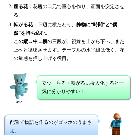
座る花
：花瓶の口元で重心を作り、画面を安定させ
る。
転がる花
：下辺に横たわり、
静物に“時間”と“偶
然”を持ち込む。
この縦→中→横
の三段が、視線を上から下へ、また
上へと循環させます。テーブルの水平線は低く、花
の量感を押し上げる役目。
立つ・座る・転がる…擬人化すると一
気に分かりやすい！
ぬい
配置で物語を作るのがゴッホのうまさ
よ。