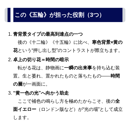
この《五輪》が担った役割（3つ）
青背景タイプの最高到達点の一つ
後の《十二輪》《十五輪》に比べ、
寒色背景×黄の
花
という“押し出し型”のコントラストが際立ちます。
卓上の切り花＝時間の暗示
転がる花は、静物画に
一瞬の出来事
を持ち込む装
置。生と萎れ、置かれたものと落ちたもの――
時間
の層
が一画面に。
“黄一色の光”へ向かう助走
ここで補色の鳴らし方を極めたからこそ、後の
全
面イエロー
（ロンドン版など）が“光の場”として成立
します。