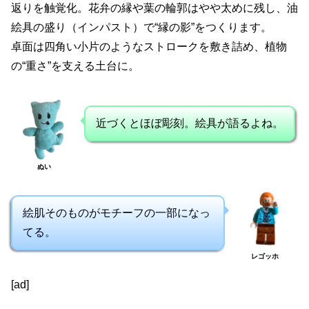
返りを触覚化。花弁の縁や葉の輪郭はやや太めに残し、油
絵具の盛り（インパスト）で“縁の影”をつくります。
卓面は四角い小片のようなストロークを敷き詰め、植物
の“重さ”を支える土台に。
近づくとほぼ彫刻。絵具が語るよね。
ぬい
絵肌そのものがモチーフの一部になっ
てる。
レゴッホ
[ad]