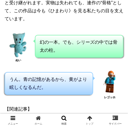
と受け継がれます。実物は失われても、連作の“骨格”とし
て、この作品は今も《ひまわり》を見る私たちの目を支え
ています。
幻の一本。でも、シリーズの中では骨
太の柱。
ぬい
うん。青の記憶があるから、黄がより
眩しくなるんだ。
レゴッホ
【関連記事】
・
ゴッホのアルル時代の作品まとめ！色彩が目覚めた南仏
メニュー
ホーム
検索
トップ
サイドバー
の2年間