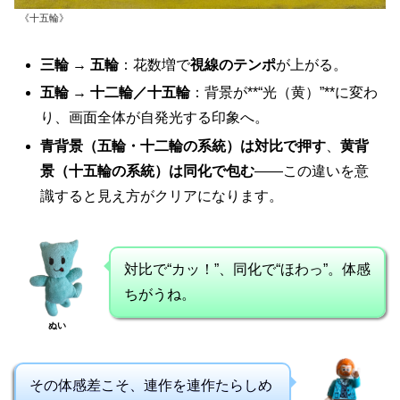
《十五輪》
三輪 → 五輪
：花数増で
視線のテンポ
が上がる。
五輪 → 十二輪／十五輪
：背景が**“光（黄）”**に変わ
り、画面全体が自発光する印象へ。
青背景（五輪・十二輪の系統）は対比で押す
、
黄背
景（十五輪の系統）は同化で包む
——この違いを意
識すると見え方がクリアになります。
対比で“カッ！”、同化で“ほわっ”。体感
ちがうね。
ぬい
その体感差こそ、連作を連作たらしめ