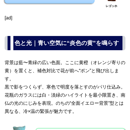
レゴッホ
[ad]
色と光｜青い空気に“炎色の黄”を鳴らす
背景は藍〜青緑の広い色面。ここに黄橙（オレンジ寄りの
黄）を置くと、補色対比で花が前へ“ポン”と飛び出しま
す。
黒で影をつくらず、寒色で明度を落とすのがパリ仕込み。
花瓶のガラスには白・淡緑のハイライトを最小限置き、南
仏の光のにじみを表現。のちの“全面イエロー背景”型とは
異なる、冷×温の緊張が魅力です。