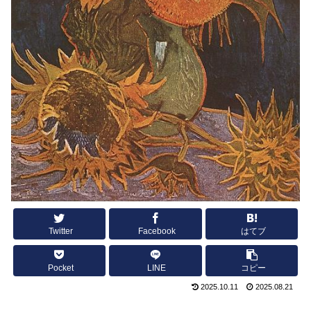
Twitter
Facebook
はてブ
Pocket
LINE
コピー
2025.10.11
2025.08.21