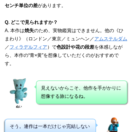
センチ単位の差
があります。
Q. どこで見られますか？
A. 本作は
焼失
のため、実物鑑賞はできません。他の《ひ
まわり》（ロンドン／東京／ミュンヘン／
アムステルダム
／
フィラデルフィア
）で
色設計や花の段差
を体感しなが
ら、本作の“青×黄”を想像していただくのがおすすめで
す。
見えないからこそ、他作を手がかりに
想像する旅になるね。
ぬい
そう。連作は一本だけじゃ完結しない