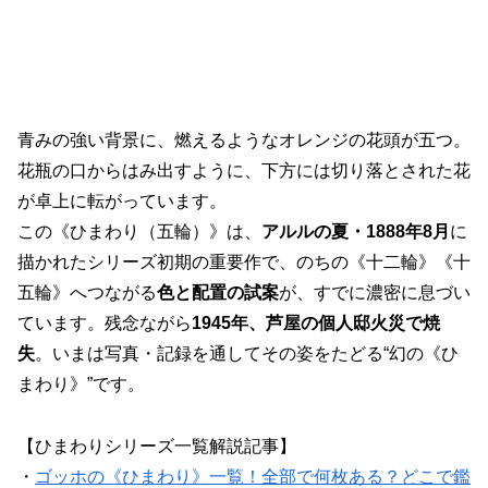
青みの強い背景に、燃えるようなオレンジの花頭が五つ。
花瓶の口からはみ出すように、下方には切り落とされた花
が卓上に転がっています。
この《ひまわり（五輪）》は、
アルルの夏・1888年8月
に
描かれたシリーズ初期の重要作で、のちの《十二輪》《十
五輪》へつながる
色と配置の試案
が、すでに濃密に息づい
ています。残念ながら
1945年、芦屋の個人邸火災で焼
失
。いまは写真・記録を通してその姿をたどる“幻の《ひ
まわり》”です。
【ひまわりシリーズ一覧解説記事】
・
ゴッホの《ひまわり》一覧！全部で何枚ある？どこで鑑