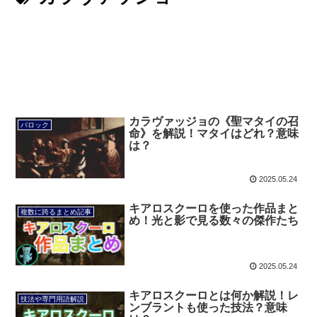
カラヴァッジョの《聖マタイの召
バロック
命》を解説！マタイはどれ？意味
は？
2025.05.24
キアロスクーロを使った作品まと
複数に跨るまとめ記事
め！光と影で見る数々の傑作たち
2025.05.24
キアロスクーロとは何か解説！レ
技法や専門用語解説
ンブラントも使った技法？意味