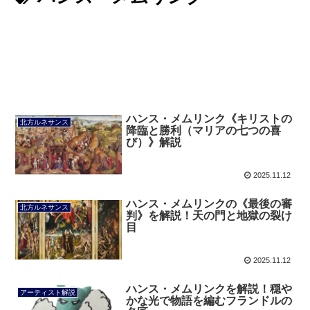
ハンス・メムリンク《キリストの
北方ルネサンス
降臨と勝利（マリアの七つの喜
び）》解説
2025.11.12
ハンス・メムリンクの《最後の審
北方ルネサンス
判》を解説！天の門と地獄の裂け
目
2025.11.12
ハンス・メムリンクを解説！穏や
アーティスト解説
かな光で物語を編むフランドルの