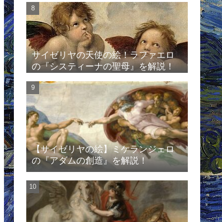
サイゼリヤの天使の絵！ラファエロ
の『システィーナの聖母』を解説！
【サイゼリヤの絵】ミケランジェロ
の『アダムの創造』を解説！