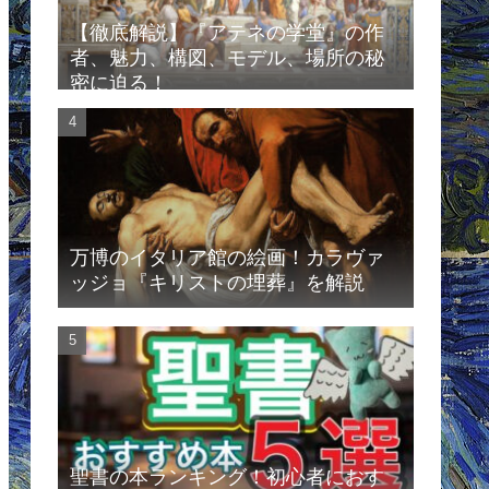
【徹底解説】『アテネの学堂』の作
者、魅力、構図、モデル、場所の秘
密に迫る！
万博のイタリア館の絵画！カラヴァ
ッジョ『キリストの埋葬』を解説
聖書の本ランキング！初心者におす