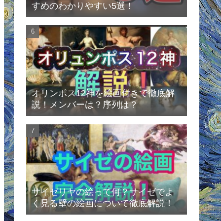
すめのわかりやすい5選！
オリンポス12神を絵画付きで徹底解
説！メンバーは？序列は？
サイゼリヤの絵って何？サイゼでよ
く見る壁の絵画について徹底解説！