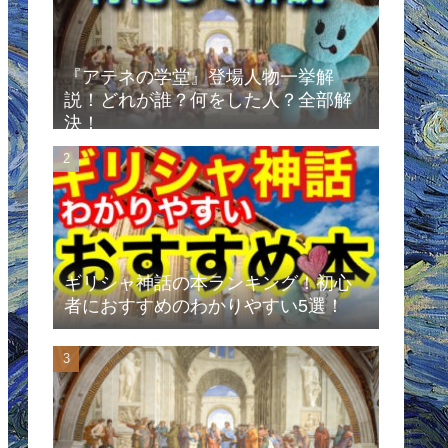
『アテネの学堂』登場人物一挙解
説！どれが誰？何をした人？全部解
決！
ギリシャ神話の本ランキング！初心
者におすすめのわかりやすい5選！