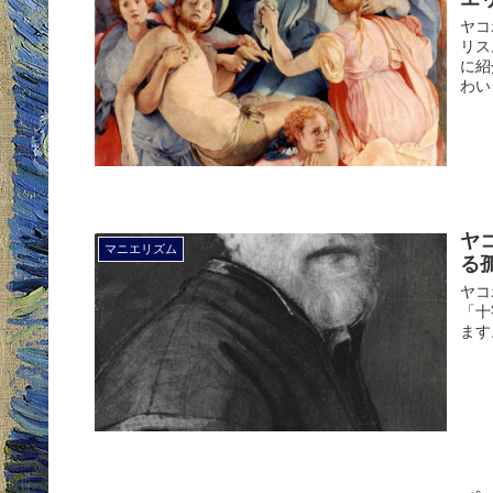
ヤコ
リス
に紹
わい
ヤ
マニエリズム
る
ヤコ
「十
ます