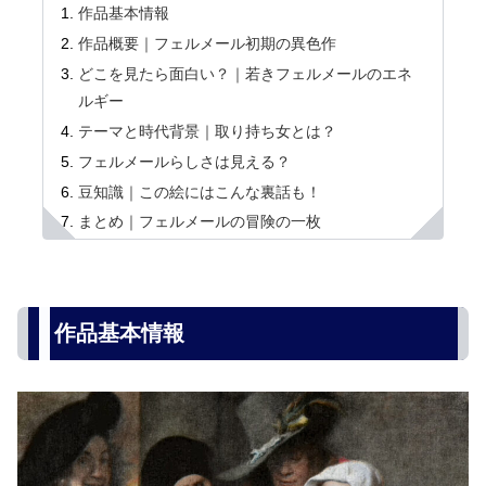
作品基本情報
作品概要｜フェルメール初期の異色作
どこを見たら面白い？｜若きフェルメールのエネ
ルギー
テーマと時代背景｜取り持ち女とは？
フェルメールらしさは見える？
豆知識｜この絵にはこんな裏話も！
まとめ｜フェルメールの冒険の一枚
作品基本情報