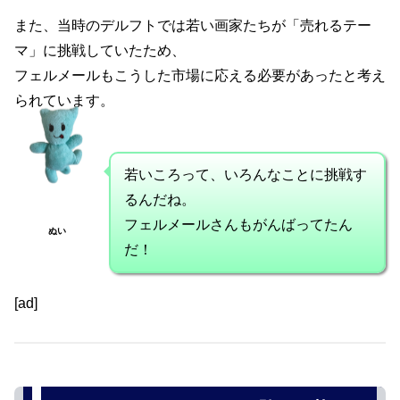
また、当時のデルフトでは若い画家たちが「売れるテー
マ」に挑戦していたため、
フェルメールもこうした市場に応える必要があったと考え
られています。
若いころって、いろんなことに挑戦す
るんだね。
フェルメールさんもがんばってたん
ぬい
だ！
[ad]