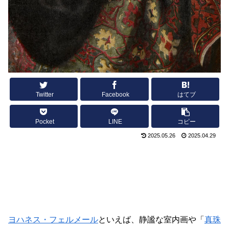
Twitter
Facebook
はてブ
Pocket
LINE
コピー
2025.05.26
2025.04.29
ヨハネス・フェルメール
といえば、静謐な室内画や「
真珠