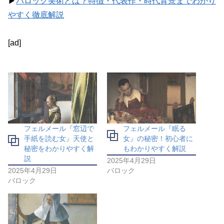
▶
バロック美術とは？特徴・代表作・時代背景までわかり
やすく徹底解説
[ad]
フェルメール『窓辺で
フェルメール『眠る
手紙を読む女』天使と
女』の秘密！初心者に
秘密をわかりやすく解
もわかりやすく解説
説
2025年4月29日
2025年4月29日
バロック
バロック