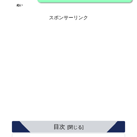
ぬい
スポンサーリンク
目次