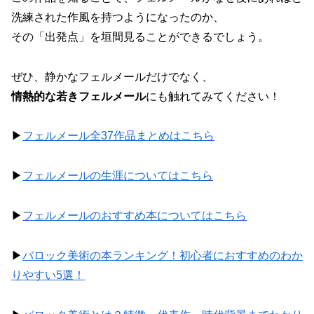
洗練された作風を持つようになったのか、
その「出発点」を垣間見ることができるでしょう。
ぜひ、静かなフェルメールだけでなく、
情熱的な若きフェルメール
にも触れてみてください！
▶
フェルメール全37作品まとめはこちら
▶
フェルメールの生涯についてはこちら
▶
フェルメールのおすすめ本についてはこちら
▶
バロック美術の本ランキング！初心者におすすめのわか
りやすい5選！