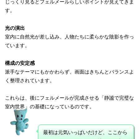
じっくり見るとフェルメールらしいポイントが見えてきま
す。
光の演出
室内に自然光が差し込み、人物たちに柔らかな陰影を作っ
ています。
構成の安定感
派手なテーマにもかかわらず、画面はきちんとバランスよ
く整理されています。
これらは、後にフェルメールが完成させる「静謐で完璧な
室内世界」の基礎になっているのです。
最初は元気いっぱいだけど、ここから