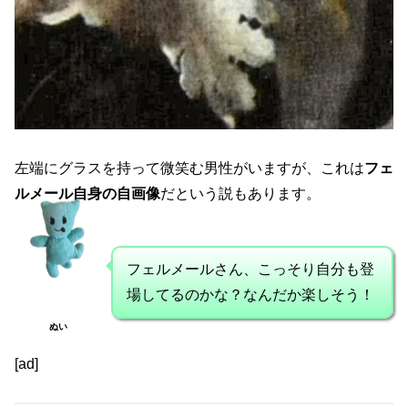
左端にグラスを持って微笑む男性がいますが、これは
フェ
ルメール自身の自画像
だという説もあります。
フェルメールさん、こっそり自分も登
場してるのかな？なんだか楽しそう！
ぬい
[ad]