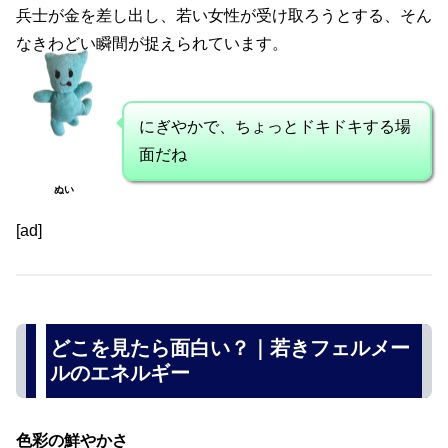
兵士が金を差し出し、若い女性が受け取ろうとする、そん
なきわどい瞬間が捉えられています。
にぎやかで、ちょっとドキドキする場
面だね
ぬい
[ad]
どこを見たら面白い？｜若きフェルメー
ルのエネルギー
色彩の鮮やかさ