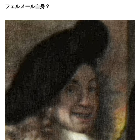
フェルメール自身？