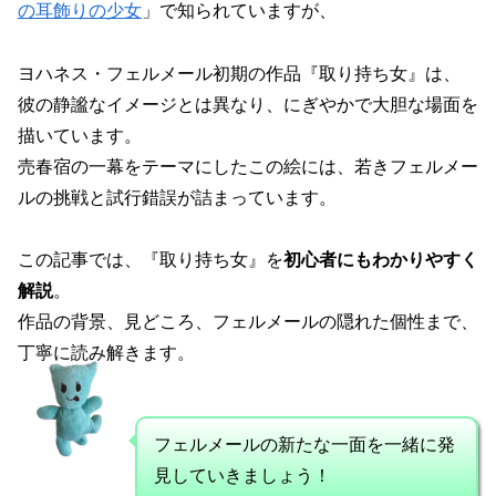
の耳飾りの少女
」で知られていますが、
ヨハネス・フェルメール初期の作品『取り持ち女』は、
彼の静謐なイメージとは異なり、にぎやかで大胆な場面を
描いています。
売春宿の一幕をテーマにしたこの絵には、若きフェルメー
ルの挑戦と試行錯誤が詰まっています。
この記事では、『取り持ち女』を
初心者にもわかりやすく
解説
。
作品の背景、見どころ、フェルメールの隠れた個性まで、
丁寧に読み解きます。
フェルメールの新たな一面を一緒に発
見していきましょう！