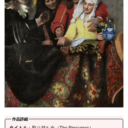
作品詳細
タイトル
：取り持ち女（The Procuress）