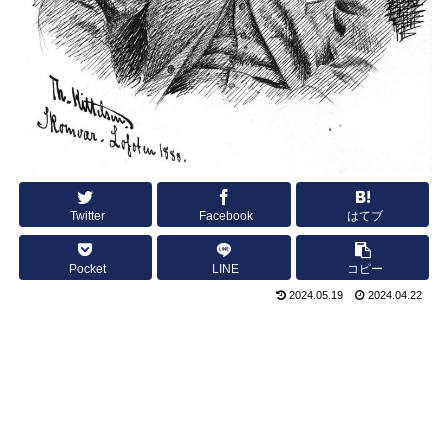
Twitter
Facebook
はてブ
Pocket
LINE
コピー
2024.05.19
2024.04.22