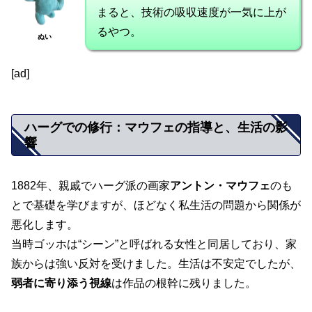
まると、技術の吸収速度が一気に上が
るやつ。
ぬい
[ad]
ハーグでの修行：マウフェの指導と、生活の影
響
1882年、親戚でハーグ派の画家
アントン・マウフェ
のも
とで基礎を学びますが、ほどなく私生活の問題から関係が
悪化します。
当時ゴッホは“シーン”と呼ばれる女性と同居しており、家
族からは強い反対を受けました。生活は不安定でしたが、
弱者に寄り添う視線
は作品の根幹に残りました。