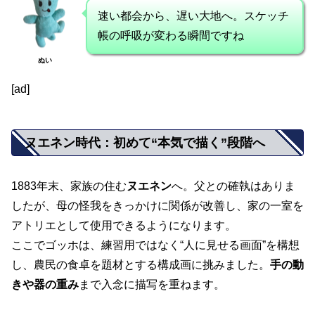
速い都会から、遅い大地へ。スケッチ
帳の呼吸が変わる瞬間ですね
ぬい
[ad]
ヌエネン時代：初めて“本気で描く”段階へ
1883年末、家族の住む
ヌエネン
へ。父との確執はありま
したが、母の怪我をきっかけに関係が改善し、家の一室を
アトリエとして使用できるようになります。
ここでゴッホは、練習用ではなく“人に見せる画面”を構想
し、農民の食卓を題材とする構成画に挑みました。
手の動
きや器の重み
まで入念に描写を重ねます。