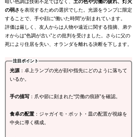
暗い色調は技術不足ではなく、
土の色や労働の疲れ、灯火
の弱さ
を表現するための選択でした。光源をランプに限定
することで、手や顔に“働いた時間”が刻まれています。
評価は厳しく、友人からは人物や遠近に関する指摘、弟テ
オからは“色調が古い”との批判を受けました。さらに父の
死により住居を失い、オランダを離れる決断を下します。
注目ポイント
光源
：卓上ランプの光が顔や指先にどのように落ちて
いるか。
手の描写
：爪や節に刻まれた“労働の痕跡”を確認。
食卓の配置
：ジャガイモ・ポット・皿の配置が視線を
中央に導く構成。