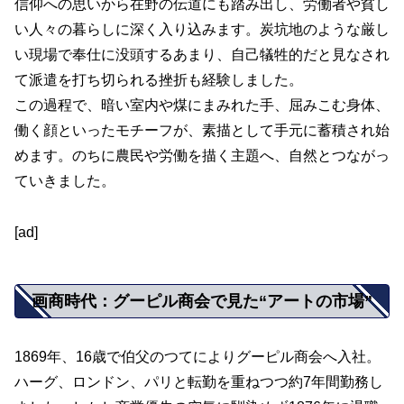
信仰への思いから在野の伝道にも踏み出し、労働者や貧し
い人々の暮らしに深く入り込みます。炭坑地のような厳し
い現場で奉仕に没頭するあまり、自己犠牲的だと見なされ
て派遣を打ち切られる挫折も経験しました。
この過程で、暗い室内や煤にまみれた手、屈みこむ身体、
働く顔といったモチーフが、素描として手元に蓄積され始
めます。のちに農民や労働を描く主題へ、自然とつながっ
ていきました。
[ad]
画商時代：グーピル商会で見た“アートの市場”
1869年、16歳で伯父のつてによりグーピル商会へ入社。
ハーグ、ロンドン、パリと転勤を重ねつつ約7年間勤務し