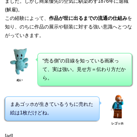
ました。しかし商業優先の空気に馴染めず1876年に退職
(解雇)。
この経験によって、
作品が世に出るまでの流通の仕組み
を
知り、のちに作品の展示や額装に対する強い意識へとつな
がっていきます。
“売る側”の目線を知っている画家っ
て、実は強い。見せ方＝伝わり方だか
ら。
ぬい
まあゴッホが生きているうちに売れた
絵は1枚だけどね。
レゴッホ
[ad]