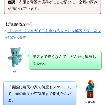
色調
：衣服と背景の境界がにじむ部分に、空気の厚み
が描かれています。
【詳細解説記事】
・
ゴッホの《ジャガイモを食べる人々》を解説！ヌエネン
時代の代表作
湯気まで描くなんて、どんだけ観察し
てるの…
ぬい
「実際に農民の家で何度もスケッチし
て、光の角度や空気感まで捉えたんだ
よ。
レゴッホ