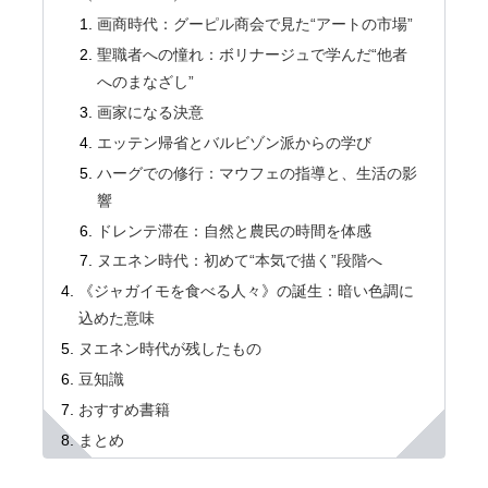
画商時代：グーピル商会で見た“アートの市場”
聖職者への憧れ：ボリナージュで学んだ“他者
へのまなざし”
画家になる決意
エッテン帰省とバルビゾン派からの学び
ハーグでの修行：マウフェの指導と、生活の影
響
ドレンテ滞在：自然と農民の時間を体感
ヌエネン時代：初めて“本気で描く”段階へ
《ジャガイモを食べる人々》の誕生：暗い色調に
込めた意味
ヌエネン時代が残したもの
豆知識
おすすめ書籍
まとめ