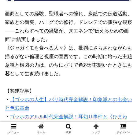
画商としての経験、聖職者への憧れ、炭鉱での伝道活動、
家族との衝突、ハーグでの修行、ドレンテでの孤独な観察
――これらすべての経験が、ヌエネンで“伝えるための画
面”に結実しました。
《ジャガイモを食べる人々》は、批判にさらされながらも
揺るがない倫理と視座の宣言です。この時期に培った主題
意識と構図の力は、のちにパリで色彩が花開いたときにも
芯
として生き続けました。
【関連記事】
・
【ゴッホの人生】パリ時代完全解説！印象派との出会い
と色彩革命
・
ゴッホのアルル時代完全解説！耳切り事件と《ひまわ
り》誕生の背景
メニュー
ホーム
検索
トップ
サイドバー
・
ゴッホのサン＝レミ療養所時代完全解説！《星月夜》