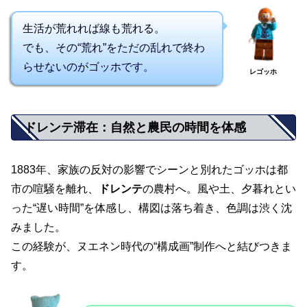
生活が荒れれば線も荒れる。
でも、その“荒れ”をただの乱れで終わ
らせないのがゴッホです。
レゴッホ
ドレンテ滞在：自然と農民の時間を体感
1883年、家族の反対の影響でシーンと別れたゴッホは都
市の喧騒を離れ、
ドレンテ
の農村へ。風や土、夕暮れとい
った“遅い時間”を体感し、構図は落ち着き、色調は渋く沈
みました。
この経験が、ヌエネン時代の“構成画”制作へと結びつきま
す。