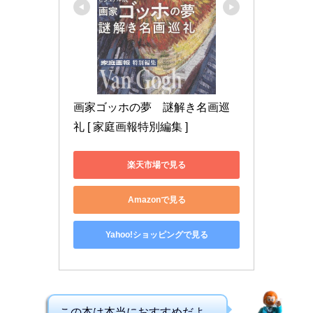
画家ゴッホの夢　謎解き名画巡
礼 [ 家庭画報特別編集 ]
楽天市場で見る
Amazonで見る
Yahoo!ショッピングで見る
この本は本当におすすめだよ。