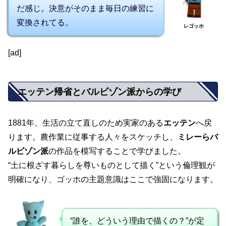
だ感じ。決意がそのまま毎日の練習に
変換されてる。
レゴッホ
[ad]
エッテン帰省とバルビゾン派からの学び
1881年、生活の立て直しのため実家のある
エッテン
へ戻
ります。農作業に従事する人々をスケッチし、
ミレーらバ
ルビゾン派
の作品を模写することで学びました。
“土に根ざす暮らしを尊いものとして描く”という倫理観が
明確になり、ゴッホの主題意識はここで強固になります。
“誰を、どういう理由で描くの？”が定