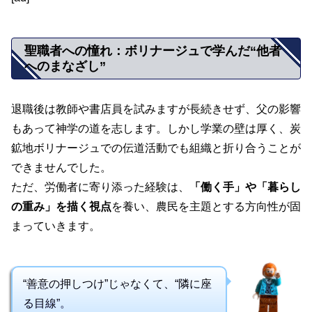
聖職者への憧れ：ボリナージュで学んだ“他者
へのまなざし”
退職後は教師や書店員を試みますが長続きせず、父の影響
もあって神学の道を志します。しかし学業の壁は厚く、炭
鉱地ボリナージュでの伝道活動でも組織と折り合うことが
できませんでした。
ただ、労働者に寄り添った経験は、
「働く手」や「暮らし
の重み」を描く視点
を養い、農民を主題とする方向性が固
まっていきます。
“善意の押しつけ”じゃなくて、“隣に座
る目線”。