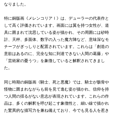
なりました。
特に銅版画《メレンコリアⅠ》は、デューラーの代表作と
して高く評価されています。画面には翼を持つ女性が、道
具に囲まれて沈思している姿が描かれ、その周囲には砂時
計、天秤、多面体、数字の入った魔方陣など、意味深なモ
チーフがぎっしりと配置されています。これらは「創造の
意欲はあるのに、完全な知に到達できない人間の葛藤」や
「芸術家の憂うつ」を象徴していると解釈されてきまし
た。
同じ時期の銅版画《騎士、死と悪魔》では、騎士が骸骨や
怪物に囲まれながらも前を見て進む姿が描かれ、信仰を持
つ人間の揺るがない意志が表現されています。これらの作
品は、多くの解釈を呼び起こす象徴性と、細い線で描かれ
た驚異的な描写力を兼ね備えており、今でも見る人を惹き