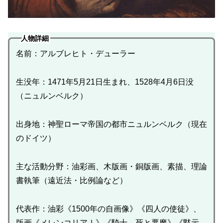
人物詳細
名前：アルブレヒト・デューラー
生没年：1471年5月21日生まれ、1528年4月6日没
（ニュルンベルク）
出身地：神聖ローマ帝国の都市ニュルンベルク（現在
のドイツ）
主な活動分野：油彩画、木版画・銅版画、素描、理論
書執筆（遠近法・比例論など）
代表作：油彩《1500年の自画像》《四人の使徒》、
版画《メレンコリアⅠ》《騎士、死と悪魔》《黙示