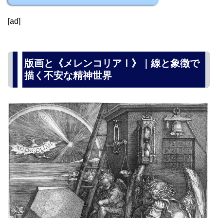
[ad]
版画と《メレンコリアⅠ》｜線と象徴で
描く不安な精神世界