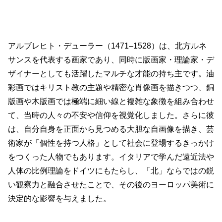
アルブレヒト・デューラー（1471–1528）は、北方ルネ
サンスを代表する画家であり、同時に版画家・理論家・デ
ザイナーとしても活躍したマルチな才能の持ち主です。油
彩画ではキリスト教の主題や精密な肖像画を描きつつ、銅
版画や木版画では極端に細い線と複雑な象徴を組み合わせ
て、当時の人々の不安や信仰を視覚化しました。さらに彼
は、自分自身を正面から見つめる大胆な自画像を描き、芸
術家が「個性を持つ人格」として社会に登場するきっかけ
をつくった人物でもあります。イタリアで学んだ遠近法や
人体の比例理論をドイツにもたらし、「北」ならではの鋭
い観察力と融合させたことで、その後のヨーロッパ美術に
決定的な影響を与えました。