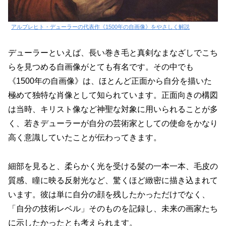
アルブレヒト・デューラーの代表作《1500年の自画像》をやさしく解説
デューラーといえば、長い巻き毛と真剣なまなざしでこち
らを見つめる自画像がとても有名です。その中でも
《1500年の自画像》は、ほとんど正面から自分を描いた
極めて独特な肖像として知られています。正面向きの構図
は当時、キリスト像など神聖な対象に用いられることが多
く、若きデューラーが自分の芸術家としての使命をかなり
高く意識していたことが伝わってきます。
細部を見ると、柔らかく光を受ける髪の一本一本、毛皮の
質感、瞳に映る反射光など、驚くほど緻密に描き込まれて
います。彼は単に自分の顔を残したかっただけでなく、
「自分の技術レベル」そのものを記録し、未来の画家たち
に示したかったとも考えられます。