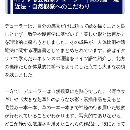
近法・自然観察へのこだわり
デューラーは、自分の感覚だけに頼って絵を描くことを良
しとせず、数学や幾何学に基づいて「美しい形とは何か」
を理論的に探ろうとしました。その成果が、人体比例や遠
近法に関する理論書としてまとめられています。彼はイタ
リアで学んだルネサンスの理論をドイツ語で紹介し、北方
の画家たちが体系的に学べるようにした点でも大きな功績
を残しました。
一方で、デューラーは自然観察にも熱心でした。《野ウサ
ギ》や《大きな芝草》のような水彩・素描作品を見ると、
毛並み一本一本、草の一本一本まで神経の行き届いた観察
が行われていることがわかります。写実的でありながら、
どこか静かな敬虔さを湛えたこれらの作品は、彼にとって