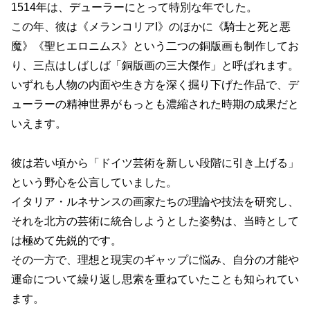
1514年は、デューラーにとって特別な年でした。
この年、彼は《メランコリアI》のほかに《騎士と死と悪
魔》《聖ヒエロニムス》という二つの銅版画も制作してお
り、三点はしばしば「銅版画の三大傑作」と呼ばれます。
いずれも人物の内面や生き方を深く掘り下げた作品で、デ
ューラーの精神世界がもっとも濃縮された時期の成果だと
いえます。
彼は若い頃から「ドイツ芸術を新しい段階に引き上げる」
という野心を公言していました。
イタリア・ルネサンスの画家たちの理論や技法を研究し、
それを北方の芸術に統合しようとした姿勢は、当時として
は極めて先鋭的です。
その一方で、理想と現実のギャップに悩み、自分の才能や
運命について繰り返し思索を重ねていたことも知られてい
ます。