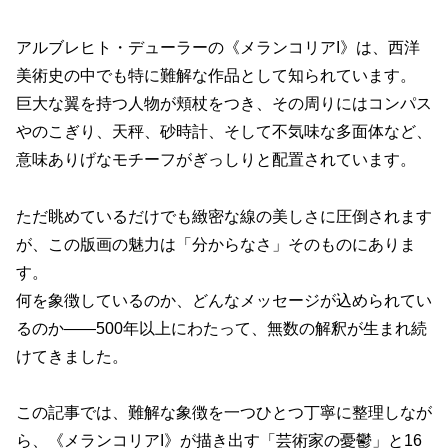
アルブレヒト・デューラーの《メランコリアI》は、西洋
美術史の中でも特に難解な作品として知られています。
巨大な翼を持つ人物が頬杖をつき、その周りにはコンパス
やのこぎり、天秤、砂時計、そして不気味な多面体など、
意味ありげなモチーフがぎっしりと配置されています。
ただ眺めているだけでも緻密な線の美しさに圧倒されます
が、この版画の魅力は「分からなさ」そのものにありま
す。
何を象徴しているのか、どんなメッセージが込められてい
るのか――500年以上にわたって、無数の解釈が生まれ続
けてきました。
この記事では、難解な象徴を一つひとつ丁寧に整理しなが
ら、《メランコリアI》が描き出す「芸術家の憂鬱」と16