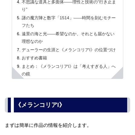
不思議な道具と多面体――理性と技術の“行き止ま
り”
謎の魔方陣と数字「1514」――時間を刻むモチー
フたち
遠景の海と光――希望なのか、それとも届かない
理想なのか
デューラーの生涯と《メランコリアI》の位置づけ
おすすめ書籍
まとめ：《メランコリアI》は「考えすぎる人」へ
の鏡
《メランコリアI》
まずは簡単に作品の情報を紹介します。