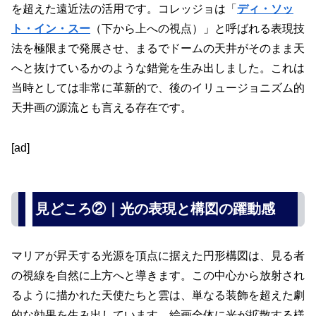
を超えた遠近法の活用です。コレッジョは「
ディ・ソッ
ト・イン・スー
（下から上への視点）」と呼ばれる表現技
法を極限まで発展させ、まるでドームの天井がそのまま天
へと抜けているかのような錯覚を生み出しました。これは
当時としては非常に革新的で、後のイリュージョニズム的
天井画の源流とも言える存在です。
[ad]
見どころ②｜光の表現と構図の躍動感
マリアが昇天する光源を頂点に据えた円形構図は、見る者
の視線を自然に上方へと導きます。この中心から放射され
るように描かれた天使たちと雲は、単なる装飾を超えた劇
的な効果を生み出しています。絵画全体に光が拡散する様