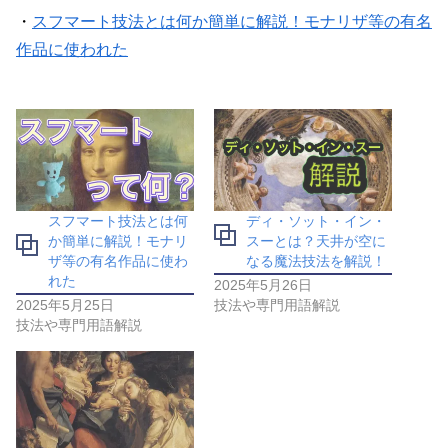
・
スフマート技法とは何か簡単に解説！モナリザ等の有名
作品に使われた
スフマート技法とは何
ディ・ソット・イン・
か簡単に解説！モナリ
スーとは？天井が空に
ザ等の有名作品に使わ
なる魔法技法を解説！
れた
2025年5月26日
2025年5月25日
技法や専門用語解説
技法や専門用語解説