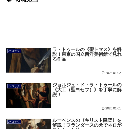
ラ・トゥールの《聖トマス》を解
バロック
説！東京の国立西洋美術館で見れ
る作品
2026.01.02
ジョルジュ・ド・ラ・トゥールの
バロック
《大工（聖ヨセフ）》を丁寧に解
説！
2026.01.01
ルーベンスの《キリスト降架》を
バロック
解説！フランダースの犬でネロが