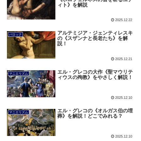
ィト》を解説
2025.12.22
アルテミジア・ジェンティレスキ
バロック
の《スザンナと長老たち》を解
説！
2025.12.21
エル・グレコの大作《聖マウリテ
マニエリズム
ィウスの殉教》をやさしく解説！
2025.12.10
エル・グレコの《オルガス伯の埋
マニエリズム
葬》を解説！どこでみれる？
2025.12.10