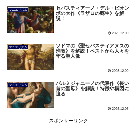
セバスティアーノ・デル・ピオン
マニエリズム
ボの大作《ラザロの蘇生》を解
説！
2025.12.09
ソドマの《聖セバスティアヌスの
マニエリズム
殉教》を解説！ペストから人々を
守る聖人像
2025.12.09
パルミジャニーノの代表作《長い
マニエリズム
首の聖母》を解説！特徴や構図に
迫る
2025.12.05
スポンサーリンク