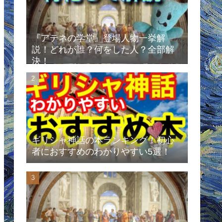
『アテネの学堂』登場人物一挙解
説！どれが誰？何をした人？全部解
決！
ギリシャ神話の本ランキング！初心
者におすすめのわかりやすい5選！