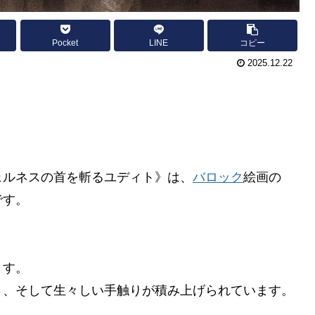
Pocket
LINE
コピー
2025.12.22
ェルネスの首を斬るユディト》は、
バロック
絵画の
です。
ます。
さ、そして生々しい手触りが積み上げられています。