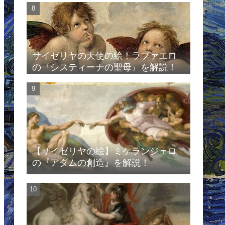
サイゼリヤの天使の絵！ラファエロ
の『システィーナの聖母』を解説！
【サイゼリヤの絵】ミケランジェロ
の『アダムの創造』を解説！