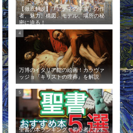
【徹底解説】『アテネの学堂』の作
者、魅力、構図、モデル、場所の秘
密に迫る！
万博のイタリア館の絵画！カラヴァ
ッジョ『キリストの埋葬』を解説
聖書の本ランキング！初心者におす