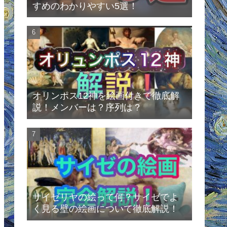
すめのわかりやすい5選！
オリンポス12神を絵画付きで徹底解
説！メンバーは？序列は？
サイゼリヤの絵って何？サイゼでよ
く見る壁の絵画について徹底解説！