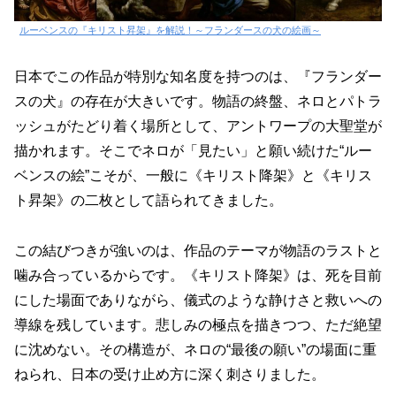
ルーベンスの『キリスト昇架』を解説！～フランダースの犬の絵画～
日本でこの作品が特別な知名度を持つのは、『フランダー
スの犬』の存在が大きいです。物語の終盤、ネロとパトラ
ッシュがたどり着く場所として、アントワープの大聖堂が
描かれます。そこでネロが「見たい」と願い続けた“ルー
ベンスの絵”こそが、一般に《キリスト降架》と《キリス
ト昇架》の二枚として語られてきました。
この結びつきが強いのは、作品のテーマが物語のラストと
噛み合っているからです。《キリスト降架》は、死を目前
にした場面でありながら、儀式のような静けさと救いへの
導線を残しています。悲しみの極点を描きつつ、ただ絶望
に沈めない。その構造が、ネロの“最後の願い”の場面に重
ねられ、日本の受け止め方に深く刺さりました。