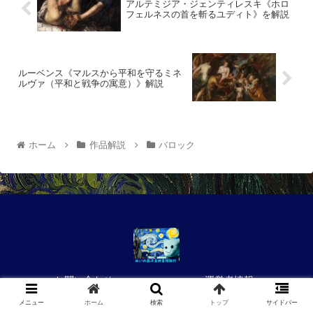
アルテミジア・ジェンティレスキ《ホロ
フェルネスの首を斬るユディト》を解説
ルーベンス《マルスから平和を守るミネ
ルヴァ（平和と戦争の寓意）》解説
ホーム
作品解説
バロック
お問い合わせ
運営者情報
プライバシーポリシー
メニュー
ホーム
検索
トップ
サイドバー