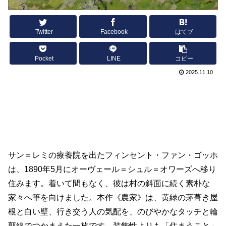
Twitter
Facebook
はてブ
Pocket
LINE
コピー
2025.11.10
サン＝レミの療養院を出たフィンセント・ファン・ゴッホ
は、1890年5月にオーヴェール＝シュル＝オワーズへ移り
住みます。着いて間もなく、彼は村の斜面に続く素朴な
家々へ筆を向けました。本作《農家》は、黄緑の茅葺き屋
根と白い壁、行き交う人の気配を、のびやかなタッチと輪
郭線でつかまえた一枚です。装飾性よりも「住まうこと」