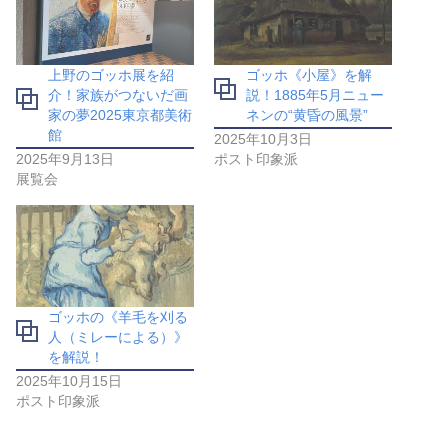
介！家族がつないだ画
説！1885年5月ニュー
家の夢2025東京都美術
ネンの“黄昏の風景”
館
2025年10月3日
2025年9月13日
ポスト印象派
展覧会
ゴッホの《羊毛を刈る
人（ミレーによる）》
を解説！
2025年10月15日
ポスト印象派