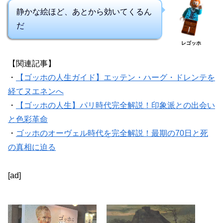
レゴッホ
【関連記事】
・
【ゴッホの人生ガイド】エッテン・ハーグ・ドレンテを
経てヌエネンへ
・
【ゴッホの人生】パリ時代完全解説！印象派との出会い
と色彩革命
・
ゴッホのオーヴェル時代を完全解説！最期の70日と死
の真相に迫る
[ad]
上野のゴッホ展を紹
ゴッホ《小屋》を解