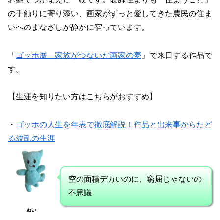
の手触りに寄り添い、画家がずっと愛してきた農民の住ま
いへのまなざしが静かに宿っています。
「
ゴッホ展 家族がつないだ画家の夢
」で来日する作品で
す。
【生涯を知りたい方はこちらがおすすめ】
・
ゴッホの人生を年表で徹底解説！作品と出来事からたど
る波乱の生涯
空の面積デカいのに、窮屈じゃないの
不思議
ぬい