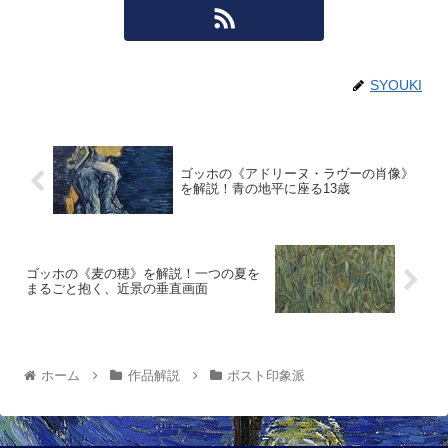
SYOUKI
ゴッホの《アドリーヌ・ラヴーの肖像》
を解説！青の地平に座る13歳
ゴッホの《麦の穂》を解説！一つの夏を
まるごと抱く、近景の垂直画面
ホーム
作品解説
ポスト印象派