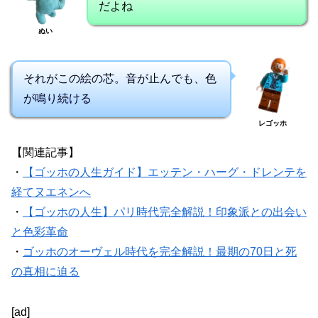
だよね
ぬい
それがこの絵の芯。音が止んでも、色
が鳴り続ける
レゴッホ
【関連記事】
・
【ゴッホの人生ガイド】エッテン・ハーグ・ドレンテを
経てヌエネンへ
・
【ゴッホの人生】パリ時代完全解説！印象派との出会い
と色彩革命
・
ゴッホのオーヴェル時代を完全解説！最期の70日と死
の真相に迫る
[ad]