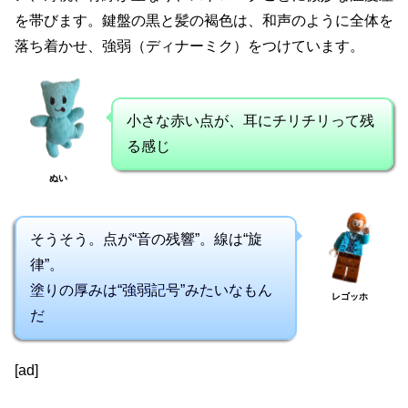
を帯びます。鍵盤の黒と髪の褐色は、和声のように全体を
落ち着かせ、強弱（ディナーミク）をつけています。
小さな赤い点が、耳にチリチリって残
る感じ
ぬい
そうそう。点が“音の残響”。線は“旋
律”。
塗りの厚みは“強弱記号”みたいなもん
レゴッホ
だ
[ad]