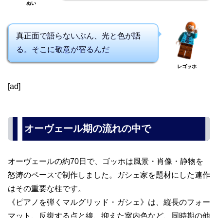
ぬい
真正面で語らないぶん、光と色が語
る。そこに敬意が宿るんだ
レゴッホ
[ad]
オーヴェール期の流れの中で
オーヴェールの約70日で、ゴッホは風景・肖像・静物を
怒涛のペースで制作しました。ガシェ家を題材にした連作
はその重要な柱です。
《ピアノを弾くマルグリッド・ガシェ》は、縦長のフォー
マット、反復する点と線、抑えた室内色など、同時期の他