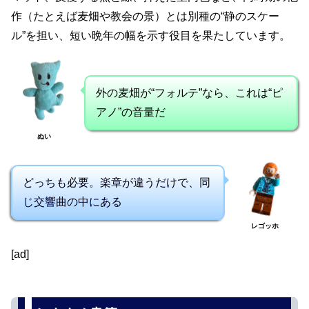
作（たとえば麦畑や教会の景）とは別種の“静のスケー
ル”を担い、短い晩年の幅を示す役目を果たしています。
外の麦畑が“フォルテ”なら、これは“ピ
アノ”の音量だ
ぬい
どっちも必要。楽章が違うだけで、同
じ交響曲の中にある
レゴッホ
[ad]