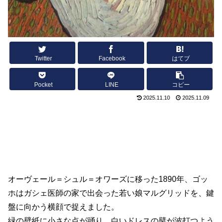
Twitter
Facebook
はてブ
Pocket
LINE
コピー
2025.11.10
2025.11.09
オーヴェール＝シュル＝オワーズに移った1890年、ゴッ
ホはガシェ医師の家で出会った若い娘マルグリッドを、鍵
盤に向かう横顔で捉えました。
緑の壁紙に小さな点が踊り、白いドレスの襞が波打つよう