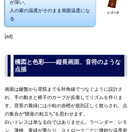
が深い。
人の家の温度がそのまま画面温度にな
レゴッホ
る
[ad]
構図と色彩――縦長画面、音符のような
点描
画面は鍵盤から背筋までを対角線でつなぐように設計さ
れ、手の動きと椅子のカーブが反復してリズムを作りま
す。背景の黄緑には小粒の赤橙が規則正しく散らされ、点
の集合が“聴覚の粒立ち”を思わせます。
白いドレスは単なる白ではありません。ラベンダー、レモ
ン、薄桃、青緑が重なり、ストロークごとに微妙な温度差