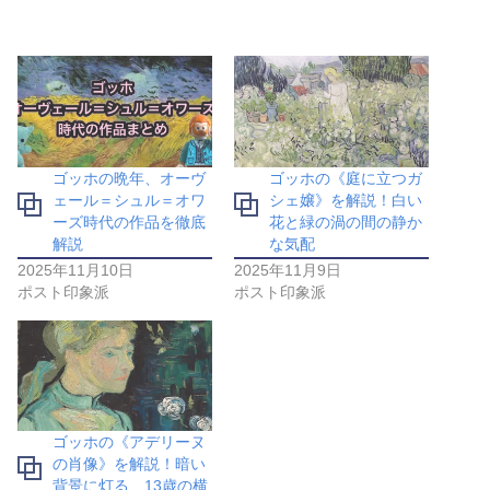
ゴッホの晩年、オーヴ
ゴッホの《庭に立つガ
ェール＝シュル＝オワ
シェ嬢》を解説！白い
ーズ時代の作品を徹底
花と緑の渦の間の静か
解説
な気配
2025年11月10日
2025年11月9日
ポスト印象派
ポスト印象派
ゴッホの《アデリーヌ
の肖像》を解説！暗い
背景に灯る、13歳の横