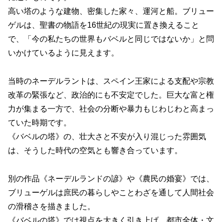
高い塔のような建物、密集した家々、運河と船。ブリュー
ゲルは、聖書の物語を16世紀の現実に置き換えること
で、「今の私たちの世界もバベルと同じではないか」と問
いかけているように見えます。
当時のネーデルラントは、スペイン王家による支配や宗教
改革の緊張など、政治的にも不安定でした。巨大な富と権
力が集まる一方で、社会の分断や暴力もじわじわと高まっ
ていた時期です。
《バベルの塔》の、壮大さと不安が入り混じった雰囲気
は、そうした時代の空気とも響き合っています。
別の作品《ネーデルランドの諺》や《農民の婚宴》では、
ブリューゲルは庶民の暮らしやことわざを通して人間社会
の滑稽さを描きました。
《バベルの塔》では視点を大きく引き上げ、都市全体・文