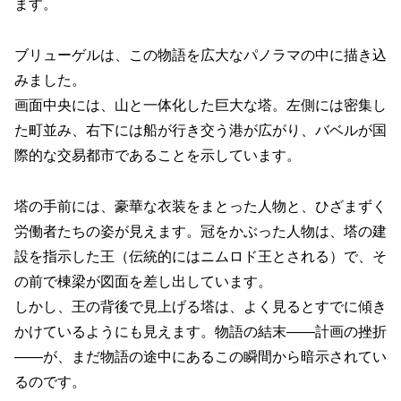
ます。
ブリューゲルは、この物語を広大なパノラマの中に描き込
みました。
画面中央には、山と一体化した巨大な塔。左側には密集し
た町並み、右下には船が行き交う港が広がり、バベルが国
際的な交易都市であることを示しています。
塔の手前には、豪華な衣装をまとった人物と、ひざまずく
労働者たちの姿が見えます。冠をかぶった人物は、塔の建
設を指示した王（伝統的にはニムロド王とされる）で、そ
の前で棟梁が図面を差し出しています。
しかし、王の背後で見上げる塔は、よく見るとすでに傾き
かけているようにも見えます。物語の結末――計画の挫折
――が、まだ物語の途中にあるこの瞬間から暗示されてい
るのです。