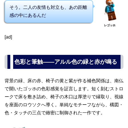
そう。二人の友情も対立も、あの距離
感の中にあるんだ
レゴッホ
[ad]
色彩と筆触――アルル色の緑と赤が鳴る
背景の緑、床の赤、椅子の黄と紫が作る補色関係は、南仏
で開いたゴッホの色彩感覚を証言します。短く刻むストロ
ークで床を敷き詰め、椅子の木口は厚塗りで縁取り、視線
を座面のロウソクへ導く。単純なモチーフながら、構図・
色・タッチの三点で緻密に制御された一作です。