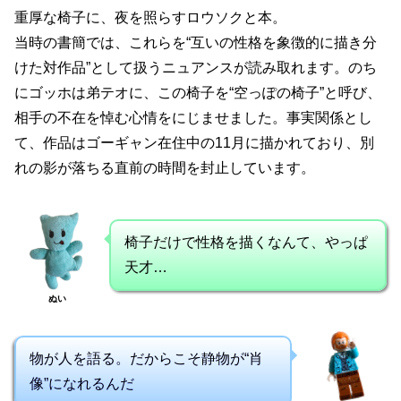
重厚な椅子に、夜を照らすロウソクと本。
当時の書簡では、これらを“互いの性格を象徴的に描き分
けた対作品”として扱うニュアンスが読み取れます。のち
にゴッホは弟テオに、この椅子を“空っぽの椅子”と呼び、
相手の不在を悼む心情をにじませました。事実関係とし
て、作品はゴーギャン在住中の11月に描かれており、別
れの影が落ちる直前の時間を封止しています。
椅子だけで性格を描くなんて、やっぱ
天才…
ぬい
物が人を語る。だからこそ静物が“肖
像”になれるんだ