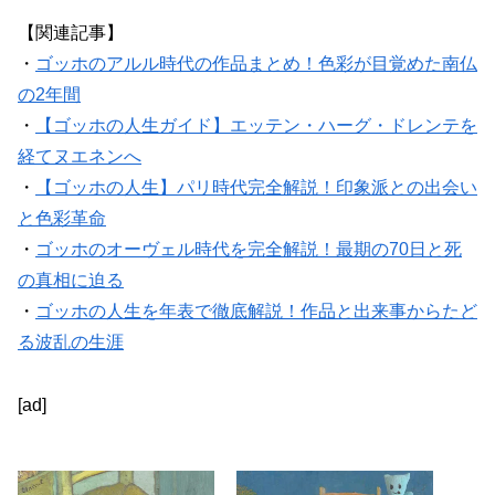
【関連記事】
・
ゴッホのアルル時代の作品まとめ！色彩が目覚めた南仏
の2年間
・
【ゴッホの人生ガイド】エッテン・ハーグ・ドレンテを
経てヌエネンへ
・
【ゴッホの人生】パリ時代完全解説！印象派との出会い
と色彩革命
・
ゴッホのオーヴェル時代を完全解説！最期の70日と死
の真相に迫る
・
ゴッホの人生を年表で徹底解説！作品と出来事からたど
る波乱の生涯
[ad]