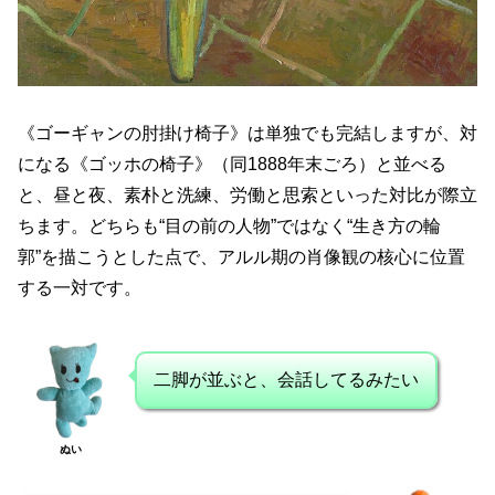
《ゴーギャンの肘掛け椅子》は単独でも完結しますが、対
になる《ゴッホの椅子》（同1888年末ごろ）と並べる
と、昼と夜、素朴と洗練、労働と思索といった対比が際立
ちます。どちらも“目の前の人物”ではなく“生き方の輪
郭”を描こうとした点で、アルル期の肖像観の核心に位置
する一対です。
二脚が並ぶと、会話してるみたい
ぬい