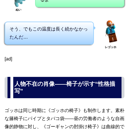
ぬい
そう、でもこの温度は長く続かなかっ
たんだ…
レゴッホ
[ad]
人物不在の肖像――椅子が示す“性格描
写”
ゴッホは同じ時期に《ゴッホの椅子》も制作します。素朴
な籐椅子にパイプとタバコ袋――昼の労働者のような自画
像的静物に対し、《ゴーギャンの肘掛け椅子》は曲線的で