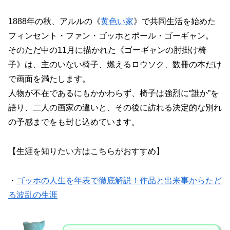
1888年の秋、アルルの《
黄色い家
》で共同生活を始めた
フィンセント・ファン・ゴッホとポール・ゴーギャン。
そのただ中の11月に描かれた《ゴーギャンの肘掛け椅
子》は、主のいない椅子、燃えるロウソク、数冊の本だけ
で画面を満たします。
人物が不在であるにもかかわらず、椅子は強烈に“誰か”を
語り、二人の画家の違いと、その後に訪れる決定的な別れ
の予感までをも封じ込めています。
【生涯を知りたい方はこちらがおすすめ】
・
ゴッホの人生を年表で徹底解説！作品と出来事からたど
る波乱の生涯