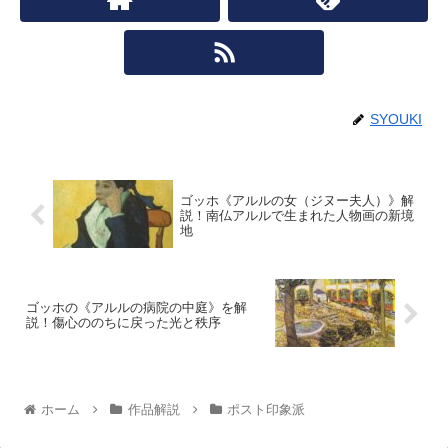
SYOUKI
ゴッホ《アルルの女（ジヌー夫人）》解
説！南仏アルルで生まれた人物画の新境
地
ゴッホの《アルルの病院の中庭》を解
説！傷心ののちに戻った光と秩序
ホーム
作品解説
ポスト印象派