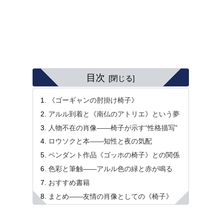
目次
《ゴーギャンの肘掛け椅子》
アルル到着と《南仏のアトリエ》という夢
人物不在の肖像――椅子が示す“性格描写”
ロウソクと本――知性と夜の気配
ペンダント作品《ゴッホの椅子》との関係
色彩と筆触――アルル色の緑と赤が鳴る
おすすめ書籍
まとめ――友情の肖像としての《椅子》