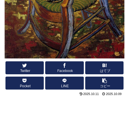
Twitter
Facebook
はてブ
Pocket
LINE
コピー
2025.10.11
2025.10.09