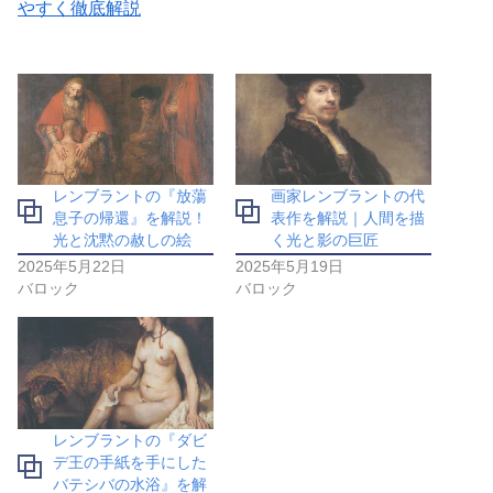
やすく徹底解説
レンブラントの『放蕩
画家レンブラントの代
息子の帰還』を解説！
表作を解説｜人間を描
光と沈黙の赦しの絵
く光と影の巨匠
2025年5月22日
2025年5月19日
バロック
バロック
レンブラントの『ダビ
デ王の手紙を手にした
バテシバの水浴』を解