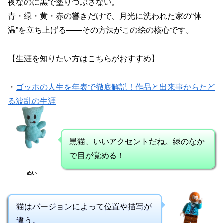
夜なのに黒で塗りつぶさない。
青・緑・黄・赤の響きだけで、月光に洗われた家の“体
温”を立ち上げる——その方法がこの絵の核心です。
【生涯を知りたい方はこちらがおすすめ】
・
ゴッホの人生を年表で徹底解説！作品と出来事からたど
る波乱の生涯
黒猫、いいアクセントだね。緑のなか
で目が覚める！
ぬい
猫はバージョンによって位置や描写が
違う。