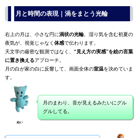
月と時間の表現｜渦をまとう光輪
右上の月は、小さな円に
渦状の光輪
。湿り気を含む初夏の
夜気が、視覚じゃなく
体感
で伝わります。
天文学の厳密な観測ではなく、
“見え方の実感”を絵の言葉
に置き換える
アプローチ。
月の白が家の白に反響して、画面全体の
室温
を決めていま
す。
月のまわり、音が見えるみたいにグル
グルしてる。
ぬい