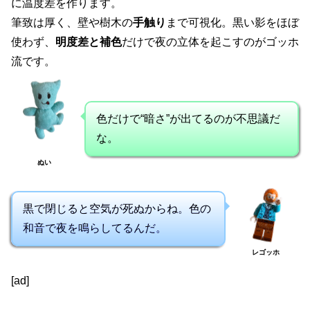
に温度差を作ります。
筆致は厚く、壁や樹木の
手触り
まで可視化。黒い影をほぼ
使わず、
明度差と補色
だけで夜の立体を起こすのがゴッホ
流です。
色だけで“暗さ”が出てるのが不思議だ
な。
ぬい
黒で閉じると空気が死ぬからね。色の
和音で夜を鳴らしてるんだ。
レゴッホ
[ad]