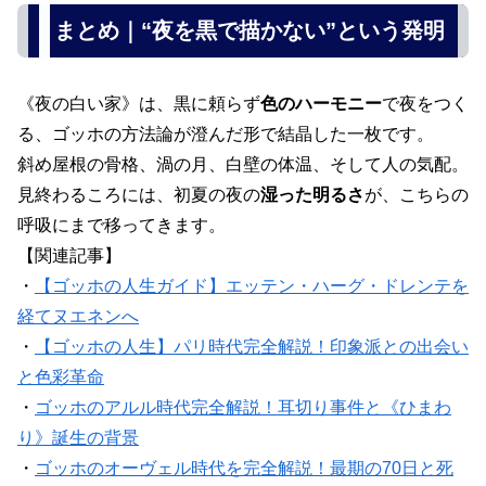
まとめ｜“夜を黒で描かない”という発明
《夜の白い家》は、黒に頼らず
色のハーモニー
で夜をつく
る、ゴッホの方法論が澄んだ形で結晶した一枚です。
斜め屋根の骨格、渦の月、白壁の体温、そして人の気配。
見終わるころには、初夏の夜の
湿った明るさ
が、こちらの
呼吸にまで移ってきます。
【関連記事】
・
【ゴッホの人生ガイド】エッテン・ハーグ・ドレンテを
経てヌエネンへ
・
【ゴッホの人生】パリ時代完全解説！印象派との出会い
と色彩革命
・
ゴッホのアルル時代完全解説！耳切り事件と《ひまわ
り》誕生の背景
・
ゴッホのオーヴェル時代を完全解説！最期の70日と死