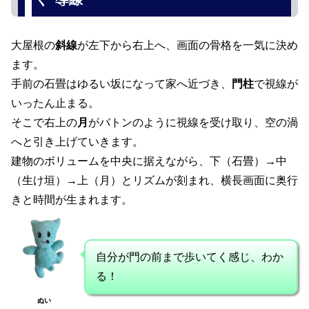
大屋根の
斜線
が左下から右上へ、画面の骨格を一気に決め
ます。
手前の石畳はゆるい坂になって家へ近づき、
門柱
で視線が
いったん止まる。
そこで右上の
月
がバトンのように視線を受け取り、空の渦
へと引き上げていきます。
建物のボリュームを中央に据えながら、下（石畳）→中
（生け垣）→上（月）とリズムが刻まれ、横長画面に奥行
きと時間が生まれます。
自分が門の前まで歩いてく感じ、わか
る！
ぬい