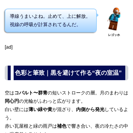
導線うまいよね。止めて、上に解放。
視線の呼吸が計算されてるんだ。
レゴッホ
[ad]
色彩と筆致｜黒を避けて作る“夜の室温”
空は
コバルト〜群青
の短いストロークの層。月のまわりは
同心円
の光輪がふわっと広がります。
白い壁には
薄い緑や黄
が混ざり、
内側から発光
しているよ
う。
赤い瓦屋根と緑の雨戸は
補色
で響き合い、夜の冷たさの中