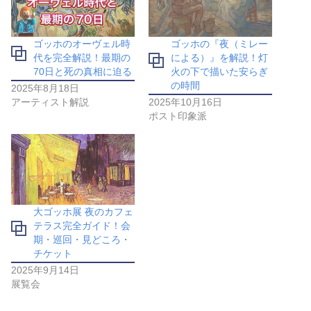
ゴッホのオーヴェル時
ゴッホの『夜（ミレー
代を完全解説！最期の
による）』を解説！灯
70日と死の真相に迫る
火の下で描いた安らぎ
の時間
2025年8月18日
アーティスト解説
2025年10月16日
ポスト印象派
大ゴッホ展 夜のカフェ
テラス完全ガイド！会
期・巡回・見どころ・
チケット
2025年9月14日
展覧会