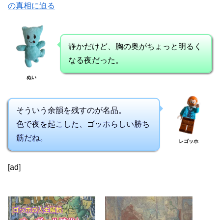
の真相に迫る
静かだけど、胸の奥がちょっと明るく
なる夜だった。
ぬい
そういう余韻を残すのが名品。
色で夜を起こした、ゴッホらしい勝ち
筋だね。
レゴッホ
[ad]