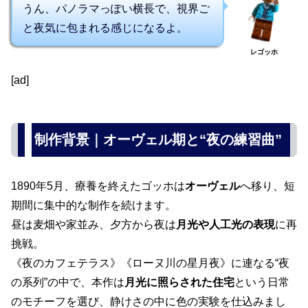
うん、パノラマっぽい横長で、視界ご
と夜気に包まれる感じになるよ。
レゴッホ
[ad]
制作背景｜オーヴェル期と“夜の練習曲”
1890年5月、療養を終えたゴッホは
オーヴェル
へ移り、短
期間に集中的な制作を続けます。
昼は麦畑や家並み、夕方から夜は
月光や人工光の表現
に再
挑戦。
《夜のカフェテラス》《ローヌ川の星月夜》に連なる“夜
の系列”の中で、本作は
月光に照らされた住宅
という日常
のモチーフを選び、静けさの中に色の実験を仕込みまし