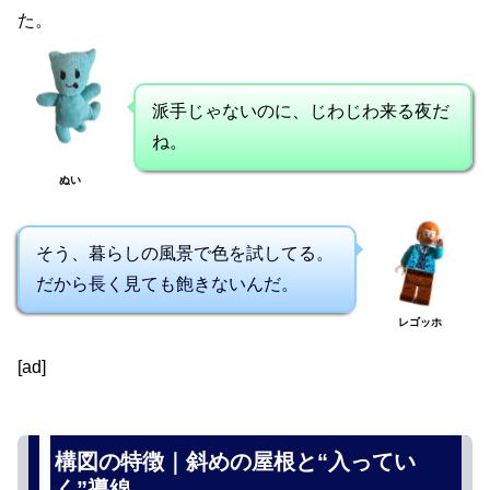
た。
派手じゃないのに、じわじわ来る夜だ
ね。
ぬい
そう、暮らしの風景で色を試してる。
だから長く見ても飽きないんだ。
レゴッホ
[ad]
構図の特徴｜斜めの屋根と“入ってい
く”導線