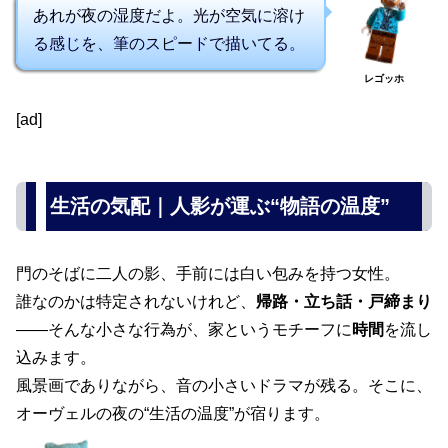
あれが夜の湿度だよ。光が空気に溶け
る感じを、筆のスピードで描いてる。
レゴッホ
[ad]
生活の気配｜人影が運ぶ“物語の温度”
門のそばに二人の影、手前には白い包みを持つ女性。
誰なのかは特定されないけれど、
帰路・立ち話・戸締まり
――そんな小さな行為が、家というモチーフに
時間
を流し
込みます。
風景画でありながら、音の小さいドラマが残る。そこに、
オーヴェルの夜の“生活の温度”が宿ります。