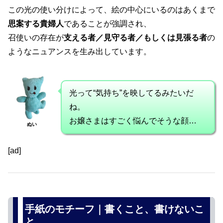
この光の使い分けによって、絵の中心にいるのはあくまで
思案する貴婦人
であることが強調され、
召使いの存在が
支える者／見守る者／もしくは見張る者
の
ようなニュアンスを生み出しています。
光って“気持ち”を映してるみたいだ
ね。
お嬢さまはすごく悩んでそうな顔…
ぬい
[ad]
手紙のモチーフ｜書くこと、書けないこ
と