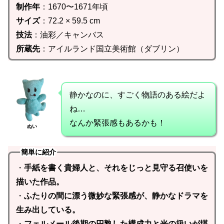
制作年
：1670〜1671年頃
サイズ
：72.2 × 59.5 cm
技法
：油彩／キャンバス
所蔵先
：アイルランド国立美術館（ダブリン）
静かなのに、すごく物語のある絵だよ
ね…
なんか緊張感もあるかも！
ぬい
簡単に紹介
・
手紙を書く貴婦人と、それをじっと見守る召使いを
描いた作品。
・
ふたりの間に漂う微妙な緊張感が、静かなドラマを
生み出している。
・
フェルメール後期の円熟した構成力と光の扱いが堪