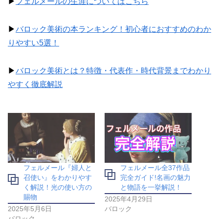
▶
フェルメールの生涯についてはこちら
▶
バロック美術の本ランキング！初心者におすすめのわか
りやすい5選！
▶
バロック美術とは？特徴・代表作・時代背景までわかり
やすく徹底解説
フェルメール『婦人と
フェルメール全37作品
召使い』をわかりやす
完全ガイド!名画の魅力
く解説！光の使い方の
と物語を一挙解説！
賜物
2025年4月29日
2025年5月6日
バロック
バロック