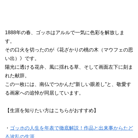
1888年の春、ゴッホはアルルで一気に色彩を解放しま
す。
その口火を切ったのが《花ざかりの桃の木（マウフェの思
い出）》です。
陽光に透ける花弁、風に揺れる草、そして画面左下に刻ま
れた献辞。
この一枚には、南仏でつかんだ“新しい眼差し”と、敬愛す
る画家への追悼が同居しています。
【生涯を知りたい方はこちらがおすすめ】
・
ゴッホの人生を年表で徹底解説！作品と出来事からたど
る波乱の生涯