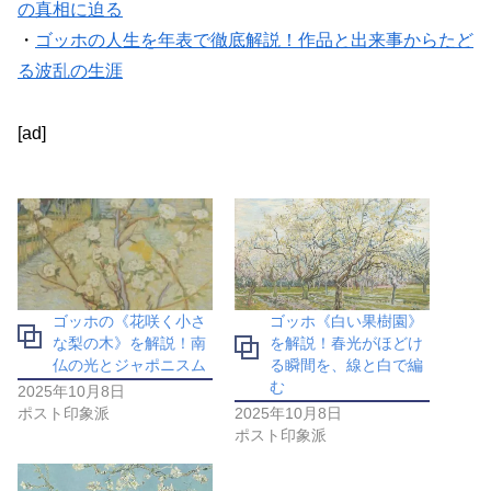
の真相に迫る
・
ゴッホの人生を年表で徹底解説！作品と出来事からたど
る波乱の生涯
[ad]
ゴッホの《花咲く小さ
ゴッホ《白い果樹園》
な梨の木》を解説！南
を解説！春光がほどけ
仏の光とジャポニスム
る瞬間を、線と白で編
む
2025年10月8日
ポスト印象派
2025年10月8日
ポスト印象派