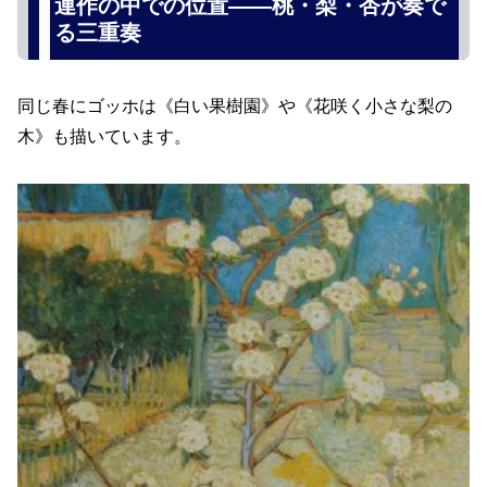
連作の中での位置――桃・梨・杏が奏で
る三重奏
同じ春にゴッホは《白い果樹園》や《花咲く小さな梨の
木》も描いています。