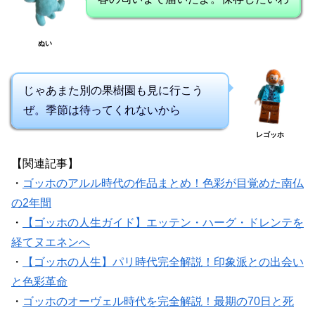
ぬい
じゃあまた別の果樹園も見に行こう
ぜ。季節は待ってくれないから
レゴッホ
【関連記事】
・
ゴッホのアルル時代の作品まとめ！色彩が目覚めた南仏
の2年間
・
【ゴッホの人生ガイド】エッテン・ハーグ・ドレンテを
経てヌエネンへ
・
【ゴッホの人生】パリ時代完全解説！印象派との出会い
と色彩革命
・
ゴッホのオーヴェル時代を完全解説！最期の70日と死