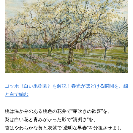
ゴッホ《白い果樹園》を解説！春光がほどける瞬間を、線
と白で編む
桃は温かみのある桃色の花弁で“芽吹きの歓喜”を、
梨は白い花と青みがかった影で“清冽さ”を、
杏はやわらかな黄と灰紫で“透明な早春”を分担させまし