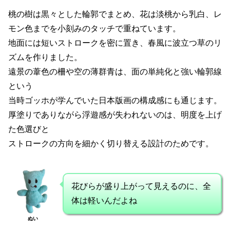
桃の樹は黒々とした輪郭でまとめ、花は淡桃から乳白、レ
モン色までを小刻みのタッチで重ねています。
地面には短いストロークを密に置き、春風に波立つ草のリ
ズムを作りました。
遠景の葦色の柵や空の薄群青は、面の単純化と強い輪郭線
という
当時ゴッホが学んでいた日本版画の構成感にも通じます。
厚塗りでありながら浮遊感が失われないのは、明度を上げ
た色選びと
ストロークの方向を細かく切り替える設計のためです。
花びらが盛り上がって見えるのに、全
体は軽いんだよね
ぬい