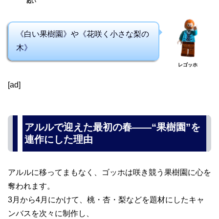
ぬい
《白い果樹園》や《花咲く小さな梨の
木》
レゴッホ
[ad]
アルルで迎えた最初の春――“果樹園”を
連作にした理由
アルルに移ってまもなく、ゴッホは咲き競う果樹園に心を
奪われます。
3月から4月にかけて、桃・杏・梨などを題材にしたキャ
ンバスを次々に制作し、