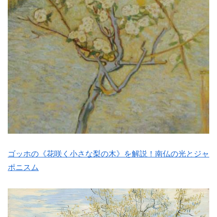
ゴッホの《花咲く小さな梨の木》を解説！南仏の光とジャ
ポニスム