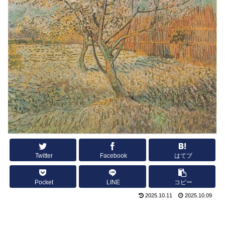
Twitter
Facebook
はてブ
Pocket
LINE
コピー
2025.10.11
2025.10.09