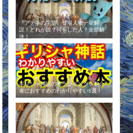
『アテネの学堂』登場人物一挙解
説！どれが誰？何をした人？全部解
決！
ギリシャ神話の本ランキング！初心
者におすすめのわかりやすい5選！