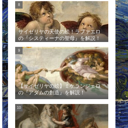
サイゼリヤの天使の絵！ラファエロ
の『システィーナの聖母』を解説！
【サイゼリヤの絵】ミケランジェロ
の『アダムの創造』を解説！