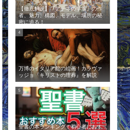
【徹底解説】『アテネの学堂』の作
者、魅力、構図、モデル、場所の秘
密に迫る！
万博のイタリア館の絵画！カラヴァ
ッジョ『キリストの埋葬』を解説
聖書の本ランキング！初心者におす