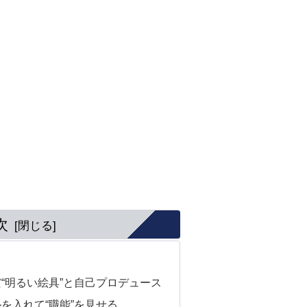
次
》
“明るい絵具”と自己プロデュース
を入れて“職能”を見せる