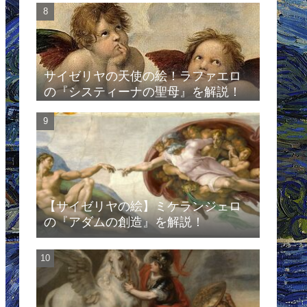
サイゼリヤの天使の絵！ラファエロ
の『システィーナの聖母』を解説！
【サイゼリヤの絵】ミケランジェロ
の『アダムの創造』を解説！