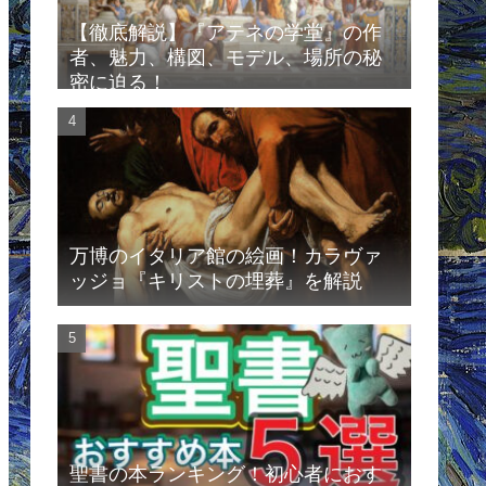
【徹底解説】『アテネの学堂』の作
者、魅力、構図、モデル、場所の秘
密に迫る！
万博のイタリア館の絵画！カラヴァ
ッジョ『キリストの埋葬』を解説
聖書の本ランキング！初心者におす