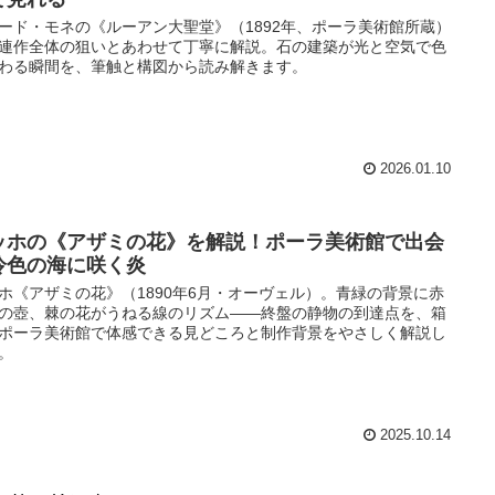
ード・モネの《ルーアン大聖堂》（1892年、ポーラ美術館所蔵）
連作全体の狙いとあわせて丁寧に解説。石の建築が光と空気で色
わる瞬間を、筆触と構図から読み解きます。
2026.01.10
ッホの《アザミの花》を解説！ポーラ美術館で出会
冷色の海に咲く炎
ホ《アザミの花》（1890年6月・オーヴェル）。青緑の背景に赤
の壺、棘の花がうねる線のリズム――終盤の静物の到達点を、箱
ポーラ美術館で体感できる見どころと制作背景をやさしく解説し
。
2025.10.14