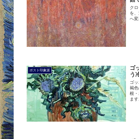
クロ
を、
へ変
ゴ
ポスト印象派
う
ゴッ
褐色
根・
ます