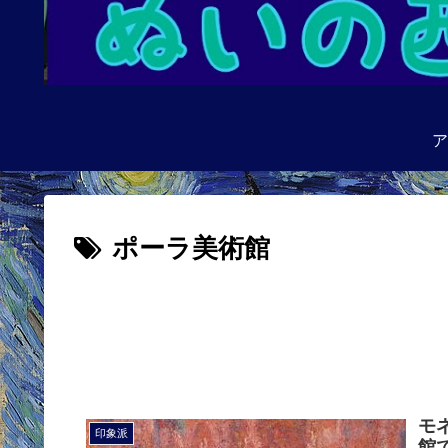
ア
ポーラ美術館
モ
印象派
館