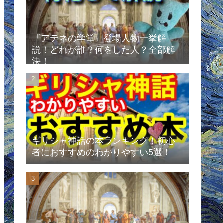
『アテネの学堂』登場人物一挙解
説！どれが誰？何をした人？全部解
決！
ギリシャ神話の本ランキング！初心
者におすすめのわかりやすい5選！