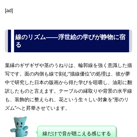
[ad]
線のリズム――浮世絵の学びが静物に宿
る
葉縁のギザギザや茎のうねりは、輪郭線を強く意識した描
写です。面の内側も線で刻む“描線優位”の処理は、彼が夢
中で研究した日本の版画から得た学びを咀嚼し、油彩に翻
訳したものと言えます。テーブルの縁取りや背景の水平線
も、装飾的に整えられ、花という生々しい対象を“形のリ
ズム”へと昇華させています。
線だけで音が聴こえる感じする