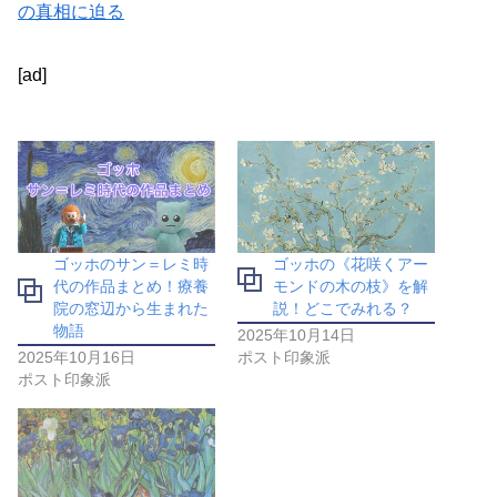
の真相に迫る
[ad]
ゴッホのサン＝レミ時
ゴッホの《花咲くアー
代の作品まとめ！療養
モンドの木の枝》を解
院の窓辺から生まれた
説！どこでみれる？
物語
2025年10月14日
2025年10月16日
ポスト印象派
ポスト印象派