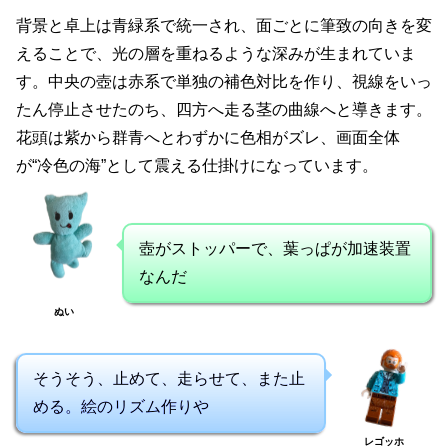
背景と卓上は青緑系で統一され、面ごとに筆致の向きを変
えることで、光の層を重ねるような深みが生まれていま
す。中央の壺は赤系で単独の補色対比を作り、視線をいっ
たん停止させたのち、四方へ走る茎の曲線へと導きます。
花頭は紫から群青へとわずかに色相がズレ、画面全体
が“冷色の海”として震える仕掛けになっています。
壺がストッパーで、葉っぱが加速装置
なんだ
ぬい
そうそう、止めて、走らせて、また止
める。絵のリズム作りや
レゴッホ