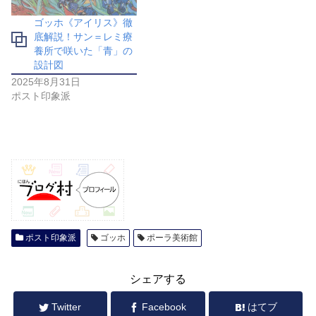
ゴッホ《アイリス》徹
底解説！サン＝レミ療
養所で咲いた「青」の
設計図
2025年8月31日
ポスト印象派
ポスト印象派
ゴッホ
ポーラ美術館
シェアする
Twitter
Facebook
はてブ