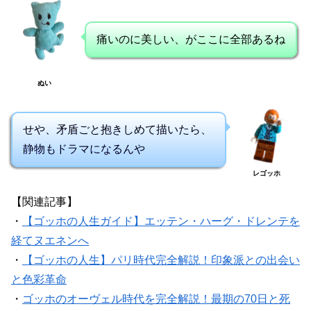
痛いのに美しい、がここに全部あるね
ぬい
せや、矛盾ごと抱きしめて描いたら、
静物もドラマになるんや
レゴッホ
【関連記事】
・
【ゴッホの人生ガイド】エッテン・ハーグ・ドレンテを
経てヌエネンへ
・
【ゴッホの人生】パリ時代完全解説！印象派との出会い
と色彩革命
・
ゴッホのオーヴェル時代を完全解説！最期の70日と死