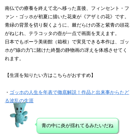
南仏での療養を終えて北へ移った直後、フィンセント・フ
ァン・ゴッホが初夏に描いた花束が《アザミの花》です。
青緑の背景を切り裂くように、棘だらけの茎と紫青の頭花
がねじれ、テラコッタの壺が一点で画面を支えます。
日本でもポーラ美術館（箱根）で実見できる本作は、ゴッ
ホが“線の力”に賭けた終盤の静物画の冴えを体感させてく
れます。
【生涯を知りたい方はこちらがおすすめ】
・
ゴッホの人生を年表で徹底解説！作品と出来事からたど
る波乱の生涯
青の中に炎が揺れてるみたいだね