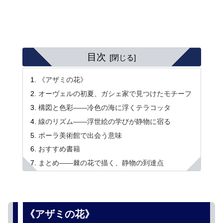
目次
《アザミの花》
オーヴェルの初夏、ガシェ家で見つけたモチーフ
構図と色彩――冷色の海に浮くテラコッタ
線のリズム――浮世絵の学びが静物に宿る
ポーラ美術館で出会う意味
おすすめ書籍
まとめ――棘の花で描く、静物の到達点
《アザミの花》