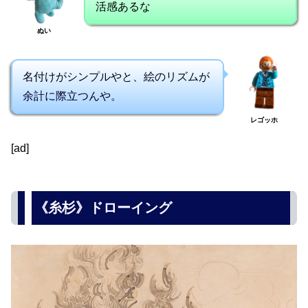
活感あるな
ぬい
名付けがシンプルやと、絵のリズムが
余計に際立つんや。
レゴッホ
[ad]
《糸杉》ドローイング