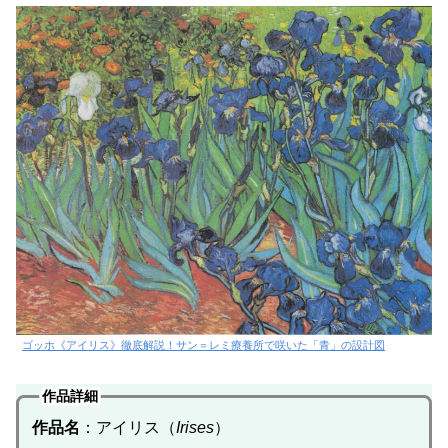
ゴッホ《アイリス》徹底解説！サン＝レミ療養所で咲いた「青」の設計図
作品詳細
作品名
：アイリス（
Irises
）