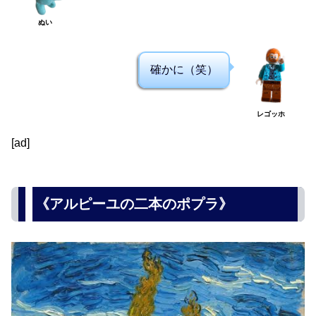
ぬい
確かに（笑）
レゴッホ
[ad]
《アルピーユの二本のポプラ》