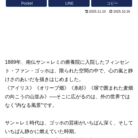
Pocket
LINE
コピー
2025.11.10
2025.10.16
1889年、南仏サン＝レミの療養院に入院したフィンセン
ト・ファン・ゴッホは、限られた空間の中で、心の嵐と静
けさのあいだを描きはじめました。
《アイリス》《オリーブ畑》《糸杉》《塀で囲まれた麦畑
の向こうの山並み》──そこに広がるのは、外の世界では
なく“内なる風景”です。
サン＝レミ時代は、ゴッホの芸術がいちばん深く、そして
いちばん静かに燃えていた時期。