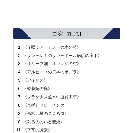
目次
《花咲くアーモンドの木の枝》
《サン＝レミのサン＝ポール病院の廊下》
《オリーブ畑：オレンジの空》
《アルピーユの二本のポプラ》
《アイリス》
《療養院の庭》
《プラタナス並木の道路工事》
《糸杉》ドローイング
《糸杉と星の見える道》
《刈る人のいる麦畑》
《下草の風景》