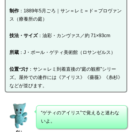
制作
：1889年5月ごろ｜サン＝レミ＝ド＝プロヴァン
ス（療養所の庭）
技法・サイズ
：油彩・カンヴァス／約 71×93cm
所蔵
：J・ポール・ゲティ美術館（ロサンゼルス）
位置づけ
：サン＝レミ到着直後の“庭の観察”シリー
ズ。屋外での連作には《アイリス》《薔薇》《糸杉》
などが並びます。
“ゲティのアイリス”で覚えると迷わな
いよ。
ぬい