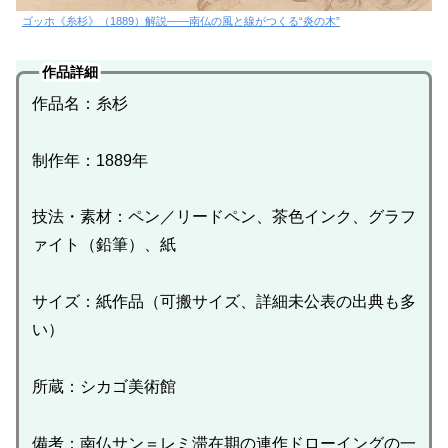
ゴッホ《糸杉》（1889）解説――南仏の風と線がつくる“炎の木”
作品詳細
作品名：糸杉
制作年：1889年
技法・素材：ペン／リードペン、茶色インク、グラフ
ァイト（鉛筆）、紙
サイズ：紙作品（可搬サイズ、詳細未公表の出典も多
い）
所蔵：シカゴ美術館
備考：南仏サン＝レミ滞在期の連作ドローイングの一