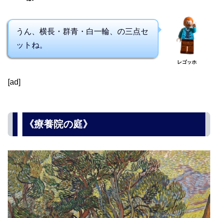
うん、横長・群青・白一輪、の三点セ
ットね。
レゴッホ
[ad]
《療養院の庭》