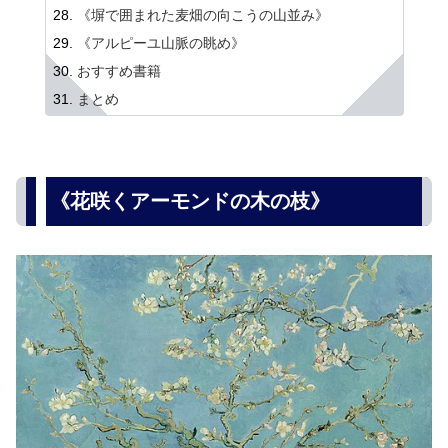
《塀で囲まれた麦畑の向こうの山並み》
《アルピーユ山脈の眺め》
おすすめ書籍
まとめ
《花咲くアーモンドの木の枝》