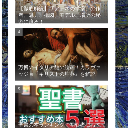
【徹底解説】『アテネの学堂』の作
者、魅力、構図、モデル、場所の秘
密に迫る！
万博のイタリア館の絵画！カラヴァ
ッジョ『キリストの埋葬』を解説
聖書の本ランキング！初心者におす