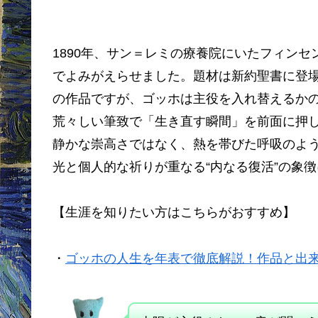
1890年、サン＝レミの療養院にいたフィン
でよみがえらせました。題材は新約聖書に登
の作品ですが、ゴッホは主役を入れ替えるか
荒々しい筆致で「生き直す瞬間」を前面に押
静かな崇高さではなく、熱を帯びた呼吸のよ
光と個人的な祈りが重なる“内なる復活”の象
【生涯を知りたい方はこちらがおすすめ】
・
ゴッホの人生を年表で徹底解説！作品と出