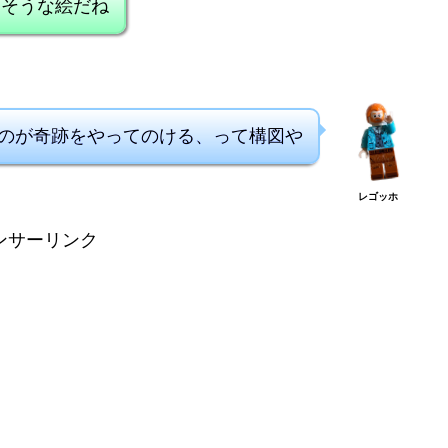
えそうな絵だね
のが奇跡をやってのける、って構図や
レゴッホ
ンサーリンク