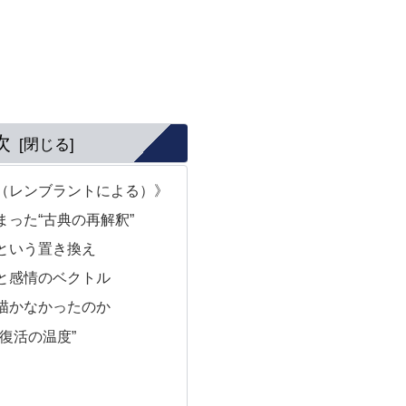
次
（レンブラントによる）》
った“古典の再解釈”
という置き換え
と感情のベクトル
描かなかったのか
復活の温度”