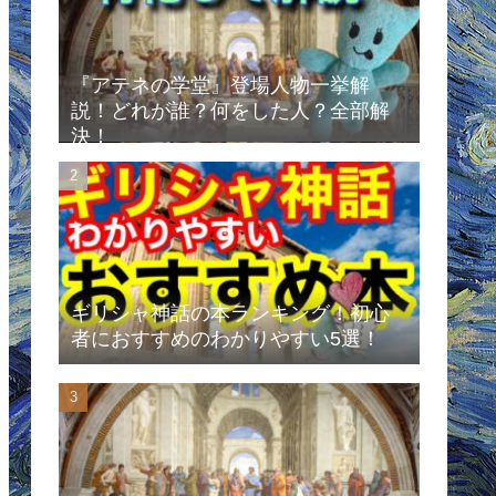
『アテネの学堂』登場人物一挙解
説！どれが誰？何をした人？全部解
決！
ギリシャ神話の本ランキング！初心
者におすすめのわかりやすい5選！