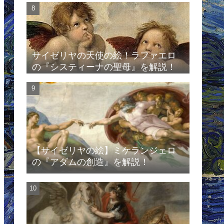
サイゼリヤの天使の絵！ラファエロ
の『システィーナの聖母』を解説！
【サイゼリヤの絵】ミケランジェロ
の『アダムの創造』を解説！