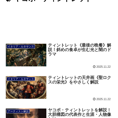
ティントレット《最後の晩餐》解
イタリア・ルネサンス
説！斜めの食卓が生む光と闇のド
ラマ
2025.11.22
ティントレットの天井画《聖ロク
イタリア・ルネサンス
スの栄光》をやさしく解説
2025.11.22
ヤコポ・ティントレットを解説！
アーティスト解説
大胆構図の代表作と生涯・人物像