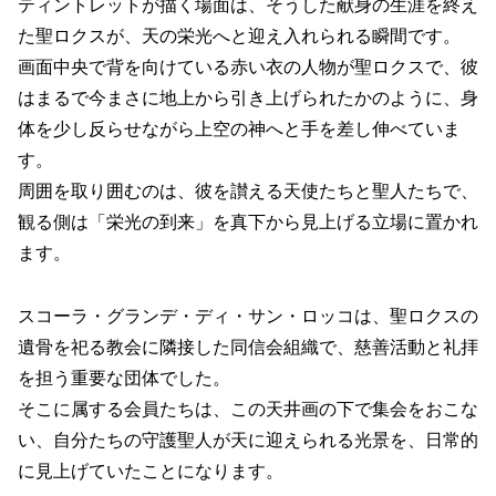
ティントレットが描く場面は、そうした献身の生涯を終え
た聖ロクスが、天の栄光へと迎え入れられる瞬間です。
画面中央で背を向けている赤い衣の人物が聖ロクスで、彼
はまるで今まさに地上から引き上げられたかのように、身
体を少し反らせながら上空の神へと手を差し伸べていま
す。
周囲を取り囲むのは、彼を讃える天使たちと聖人たちで、
観る側は「栄光の到来」を真下から見上げる立場に置かれ
ます。
スコーラ・グランデ・ディ・サン・ロッコは、聖ロクスの
遺骨を祀る教会に隣接した同信会組織で、慈善活動と礼拝
を担う重要な団体でした。
そこに属する会員たちは、この天井画の下で集会をおこな
い、自分たちの守護聖人が天に迎えられる光景を、日常的
に見上げていたことになります。