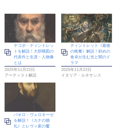
ヤコポ・ティントレッ
ティントレット《最後
トを解説！大胆構図の
の晩餐》解説！斜めの
代表作と生涯・人物像
食卓が生む光と闇のド
とは
ラマ
2025年11月22日
2025年11月22日
アーティスト解説
イタリア・ルネサンス
パオロ・ヴェロネーゼ
を解説！《カナの婚
礼》とレヴィ家の饗