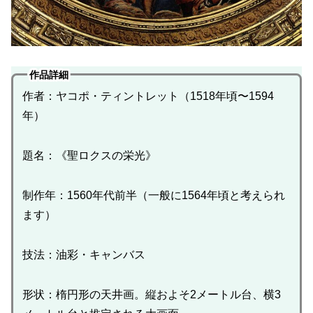
作品詳細
作者：ヤコポ・ティントレット（1518年頃〜1594
年）
題名：《聖ロクスの栄光》
制作年：1560年代前半（一般に1564年頃と考えられ
ます）
技法：油彩・キャンバス
形状：楕円形の天井画。縦およそ2メートル台、横3