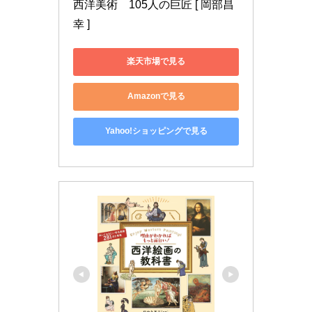
西洋美術　105人の巨匠 [ 岡部昌
幸 ]
楽天市場で見る
Amazonで見る
Yahoo!ショッピングで見る