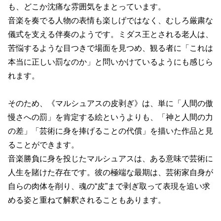
も、どこか沈痛な雰囲気をまとっています。
音楽を奏でる人物の表情も楽しげではなく、むしろ厳粛な
儀式を支える伴奏のようです。ミダス王とされる老人は、
苦悩するような目つきで場面を見つめ、観る者に「これは
本当に正しい罰なのか」と問いかけているようにも感じら
れます。
そのため、《マルシュアスの皮剥ぎ》は、単に「人間の傲
慢さへの罰」を肯定する絵というよりも、「神と人間の力
の差」「芸術に身を捧げることの代償」を描いた作品と見
ることができます。
音楽勝負に身を投じたマルシュアスは、ある意味で芸術に
人生を賭けた存在です。彼の極端な最期は、芸術家自身が
自らの肉体を削り、魂の“皮”まで剥ぎ取って表現を追い求
める姿と重ねて解釈されることもあります。