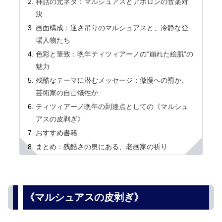
神話の元ネタ：マルシュアスとアポロンの音楽対
決
画面構成：逆さ吊りのマルシュアスと、冷静な登
場人物たち
色彩と筆致：晩年ティツィアーノの“崩れた絵肌”の
魅力
残酷なテーマに潜むメッセージ：傲慢への罰か、
芸術家の自己犠牲か
ティツィアーノ晩年の到達点としての《マルシュ
アスの皮剥ぎ》
おすすめ書籍
まとめ：残酷さの奥にある、老画家の祈り
《マルシュアスの皮剥ぎ》