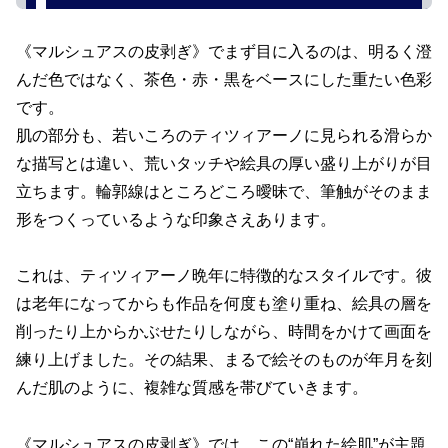
《マルシュアスの皮剥ぎ》でまず目に入るのは、明るく澄
んだ色ではなく、茶色・赤・黒をベースにした重たい色彩
です。
肌の部分も、若いころのティツィアーノに見られる滑らか
な描写とは違い、荒いタッチや絵具の厚い盛り上がりが目
立ちます。輪郭線はところどころ曖昧で、筆触がそのまま
形をつくっているような印象さえあります。
これは、ティツィアーノ晩年に特徴的なスタイルです。彼
は老年になってからも作品を何度も塗り重ね、絵具の層を
削ったり上からかぶせたりしながら、時間をかけて画面を
練り上げました。その結果、まるで絵そのものが年月を刻
んだ肌のように、複雑な質感を帯びていきます。
《マルシュアスの皮剥ぎ》では、この“崩れた絵肌”が主題