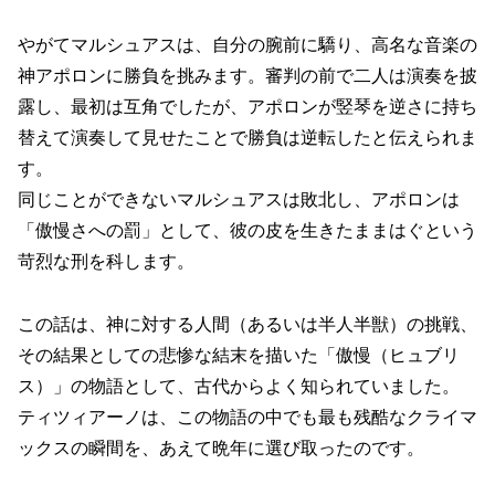
やがてマルシュアスは、自分の腕前に驕り、高名な音楽の
神アポロンに勝負を挑みます。審判の前で二人は演奏を披
露し、最初は互角でしたが、アポロンが竪琴を逆さに持ち
替えて演奏して見せたことで勝負は逆転したと伝えられま
す。
同じことができないマルシュアスは敗北し、アポロンは
「傲慢さへの罰」として、彼の皮を生きたままはぐという
苛烈な刑を科します。
この話は、神に対する人間（あるいは半人半獣）の挑戦、
その結果としての悲惨な結末を描いた「傲慢（ヒュブリ
ス）」の物語として、古代からよく知られていました。
ティツィアーノは、この物語の中でも最も残酷なクライマ
ックスの瞬間を、あえて晩年に選び取ったのです。