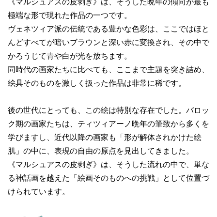
《マルシュアスの皮剥ぎ》は、そうした晩年の傾向が最も
極端な形で現れた作品の一つです。
ヴェネツィア派の伝統である豊かな色彩は、ここではほと
んどすべてが暗いブラウンと深い赤に変換され、その中で
かろうじて青や白が光を放ちます。
同時代の画家たちに比べても、ここまで主題を突き詰め、
絵具そのものを激しく扱った作品は非常に稀です。
後の世代にとっても、この絵は特別な存在でした。バロッ
ク期の画家たちは、ティツィアーノ晩年の筆致から多くを
学びますし、近代以降の画家も「形が解体されかけた絵
肌」の中に、表現の自由の原点を見出してきました。
《マルシュアスの皮剥ぎ》は、そうした流れの中で、単な
る神話画を越えた「絵画そのものへの挑戦」として位置づ
けられています。