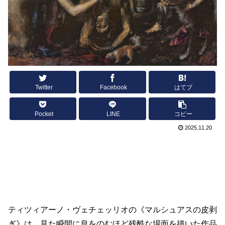
Twitter
Facebook
はてブ
Pocket
LINE
コピー
2025.11.20
ティツィアーノ・ヴェチェッリオの《マルシュアスの皮剥
ぎ》は、見た瞬間に息をのむほど残酷な場面を描いた作品