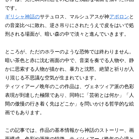
です。
ギリシャ神話の
サテュロス、マルシュアスが神
アポロン
と
の音楽比べに敗れ、逆さ吊りにされたうえで皮をはいで処
刑される場面が、暗い森の中で淡々と進んでいきます。
ところが、ただのホラーのような恐怖では終わりません。
暗い茶色と赤に沈む画面の中で、音楽を奏でる人物や、静
かに思索する人物が描かれ、暴力と沈黙、絶望と祈りが入
り混じる不思議な空気が生まれています。
ティツィアーノ晩年のこの作品は、ヴェネツィア派の色彩
表現が到達した極限であり、同時に「芸術とは何か」「人
間の傲慢の行き着く先はどこか」を問いかける哲学的な絵
画でもあります。
この記事では、作品の基本情報から神話のストーリー、画
面構成、色彩や筆致の特徴、ティツィアーノ晩年の心境と