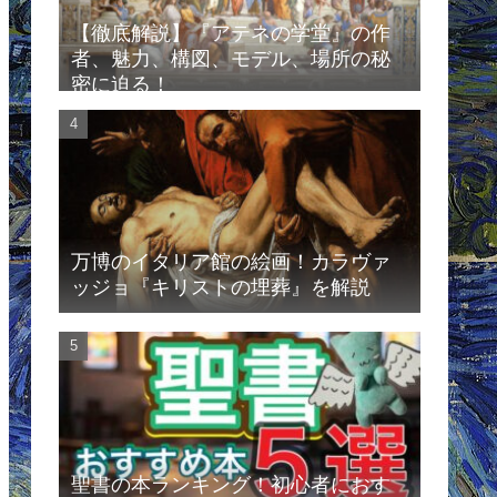
【徹底解説】『アテネの学堂』の作
者、魅力、構図、モデル、場所の秘
密に迫る！
万博のイタリア館の絵画！カラヴァ
ッジョ『キリストの埋葬』を解説
聖書の本ランキング！初心者におす