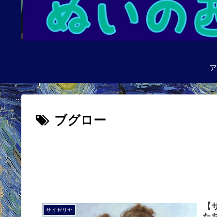
ア
ブグロー
【
サイゼリヤ
た