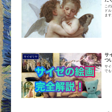
この
ドル
ます
サ
サイゼリヤ
つ
サイ
でも