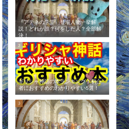
『アテネの学堂』登場人物一挙解
説！どれが誰？何をした人？全部解
決！
ギリシャ神話の本ランキング！初心
者におすすめのわかりやすい5選！