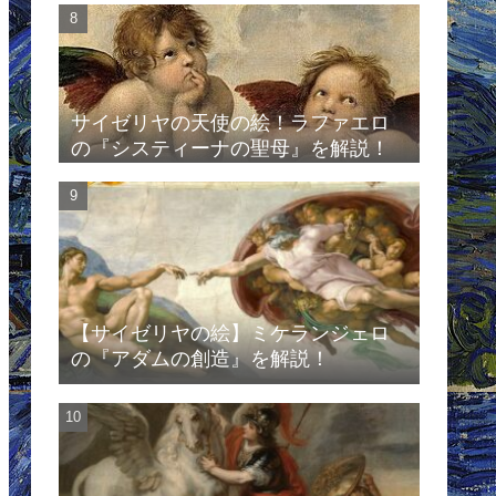
サイゼリヤの天使の絵！ラファエロ
の『システィーナの聖母』を解説！
【サイゼリヤの絵】ミケランジェロ
の『アダムの創造』を解説！