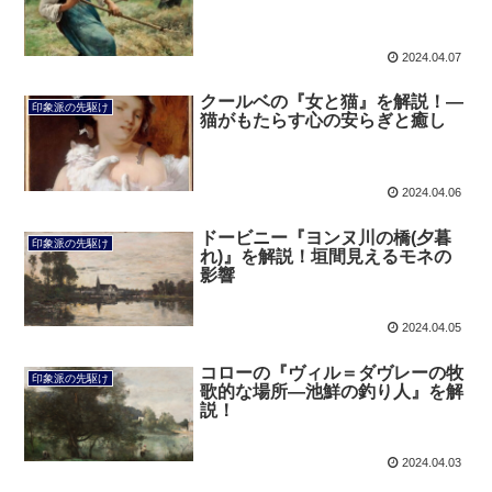
2024.04.07
クールベの『女と猫』を解説！―
印象派の先駆け
猫がもたらす心の安らぎと癒し
2024.04.06
ドービニー『ヨンヌ川の橋(夕暮
印象派の先駆け
れ)』を解説！垣間見えるモネの
影響
2024.04.05
コローの『ヴィル＝ダヴレーの牧
印象派の先駆け
歌的な場所―池鮮の釣り人』を解
説！
2024.04.03