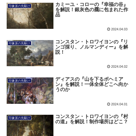
カミーユ・コローの『幸福の谷』
印象派の先駆け
を解説！銀灰色の靄に包まれた作
品
2024.04.03
コンスタン・トロワイヨンの『リ
印象派の先駆け
ンゴ採り、ノルマンディー』を解
説！
2024.04.02
ディアスの『山を下るボヘミア
印象派の先駆け
ン』を解説！一体全体どこへ向か
うのか
2024.04.01
コンスタン・トロワイヨンの『村
印象派の先駆け
の道』を解説！制作場所はどこ？