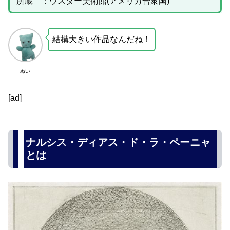
所蔵 ：ウスター美術館(アメリカ合衆国)
結構大きい作品なんだね！
ぬい
[ad]
ナルシス・ディアス・ド・ラ・ペーニャ
とは