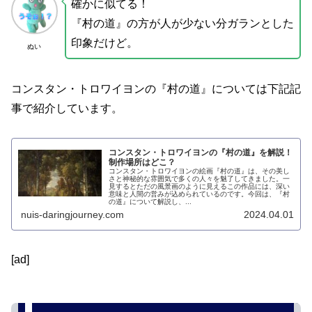
確かに似てる！
『村の道』の方が人が少ない分ガランとした
印象だけど。
ぬい
コンスタン・トロワイヨンの『村の道』については下記記
事で紹介しています。
コンスタン・トロワイヨンの『村の道』を解説！
制作場所はどこ？
コンスタン・トロワイヨンの絵画『村の道』は、その美し
さと神秘的な雰囲気で多くの人々を魅了してきました。一
見するとただの風景画のように見えるこの作品には、深い
意味と人間の営みが込められているのです。今回は、『村
の道』について解説し、...
nuis-daringjourney.com
2024.04.01
[ad]