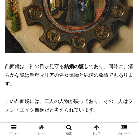
凸面鏡は、神の目が見守る
結婚の証し
であり、同時に、清
らかな鏡は聖母マリアの処女懐胎と純潔の象徴でもありま
す。
この凸面鏡には、二人の人物が映っており、その一人はフ
ァン・エイク自身だと考えられています。
パノフスキーの説によれば、この作品は婚姻証明であり、
メニュー
ホーム
検索
トップ
サイドバー
描かれている二人の人物は、この結婚を法的に正当なもの