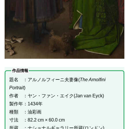
作品情報
題名 ：アルノルフィーニ夫妻像(
The Arnolfini
Portrait
)
作者 ：ヤン・ファン・エイク(Jan van Eyck)
製作年：1434年
種類 ：油彩画
寸法 ：82.2 cm × 60.0 cm
所蔵 ：ナショナルギャラリー所蔵(ロンドン)