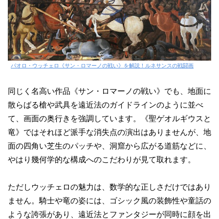
パオロ・ウッチェロ《サン・ロマーノの戦い》を解説！ルネサンスの戦闘画
同じく名高い作品《サン・ロマーノの戦い》でも、地面に
散らばる槍や武具を遠近法のガイドラインのように並べ
て、画面の奥行きを強調しています。《聖ゲオルギウスと
竜》ではそれほど派手な消失点の演出はありませんが、地
面の四角い芝生のパッチや、洞窟から広がる道筋などに、
やはり幾何学的な構成へのこだわりが見て取れます。
ただしウッチェロの魅力は、数学的な正しさだけではあり
ません。騎士や竜の姿には、ゴシック風の装飾性や童話の
ような誇張があり、遠近法とファンタジーが同時に顔を出