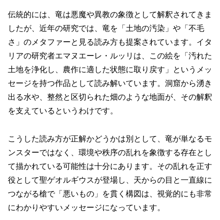
伝統的には、竜は悪魔や異教の象徴として解釈されてきま
したが、近年の研究では、竜を「土地の汚染」や「不毛
さ」のメタファーと見る読み方も提案されています。イタ
リアの研究者エマヌエーレ・ルッリは、この絵を「汚れた
土地を浄化し、農作に適した状態に取り戻す」というメッ
セージを持つ作品として読み解いています。洞窟から湧き
出る水や、整然と区切られた畑のような地面が、その解釈
を支えているというわけです。
こうした読み方が正解かどうかは別として、竜が単なるモ
ンスターではなく、環境や秩序の乱れを象徴する存在とし
て描かれている可能性は十分にあります。その乱れを正す
役として聖ゲオルギウスが登場し、天からの目と一直線に
つながる槍で「悪いもの」を貫く構図は、視覚的にも非常
にわかりやすいメッセージになっています。