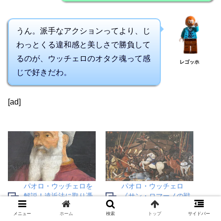
うん。派手なアクションってより、じ
わっとくる違和感と美しさで勝負して
るのが、ウッチェロのオタク魂って感
レゴッホ
じで好きだわ。
[ad]
パオロ・ウッチェロを
パオロ・ウッチェロ
解説！遠近法に取り憑
《サン・ロマーノの戦
かれた初期ルネサンス
い》を解説！ルネサン
メニュー
ホーム
検索
トップ
サイドバー
の画家
スの戦闘画